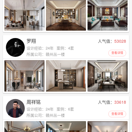
罗翔
人气值：
53028
设计经验：24年
案例：4套
查看详情
所属公司：赣州丛一楼
周祥铭
人气值：
33618
设计经验：24年
案例：6套
查看详情
所属公司：赣州丛一楼