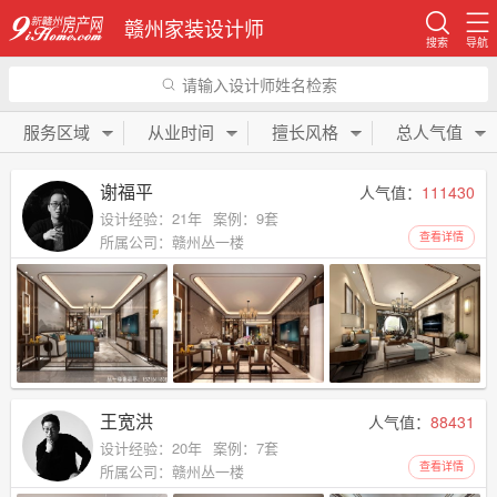
赣州家装设计师
搜索
导航
请输入设计师姓名检索
服务区域
从业时间
擅长风格
总人气值
谢福平
人气值：
111430
设计经验：21年
案例：9套
查看详情
所属公司：赣州丛一楼
王宽洪
人气值：
88431
设计经验：20年
案例：7套
查看详情
所属公司：赣州丛一楼