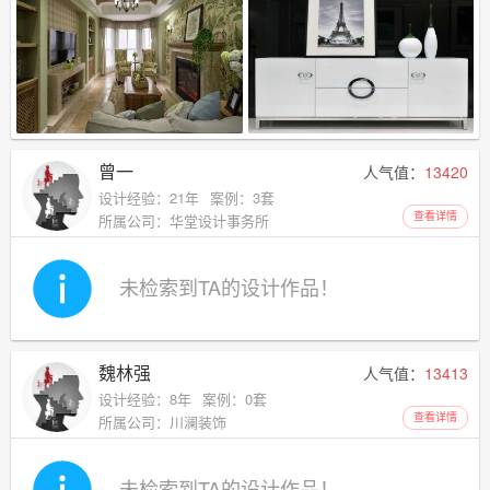
曾一
人气值：
13420
设计经验：21年
案例：3套
查看详情
所属公司：华堂设计事务所
未检索到TA的设计作品！
魏林强
人气值：
13413
设计经验：8年
案例：0套
查看详情
所属公司：川澜装饰
未检索到TA的设计作品！