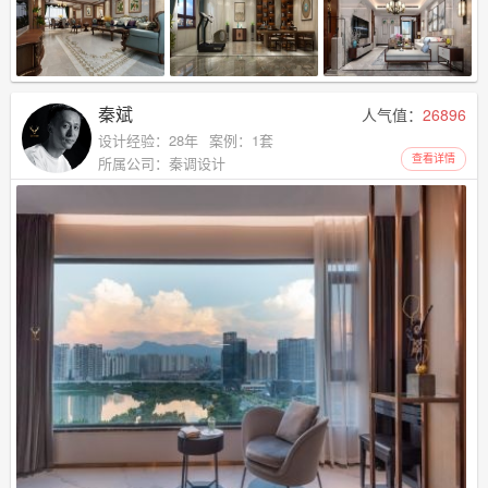
秦斌
人气值：
26896
设计经验：28年
案例：1套
查看详情
所属公司：秦调设计