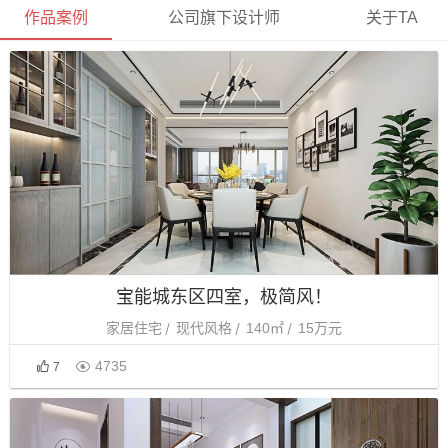
作品案例
公司旗下设计师
关于TA
宝能城东区四室，极简风！
家居住宅
现代风格
140㎡
15万元

4735
7