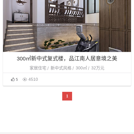
300㎡新中式复式楼，品江南人居意境之美
家居住宅
新中式风格
300㎡
32万元

4510
5
1