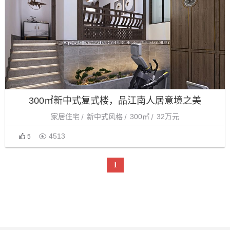
300㎡新中式复式楼，品江南人居意境之美
家居住宅
新中式风格
300㎡
32万元

4513
5
1