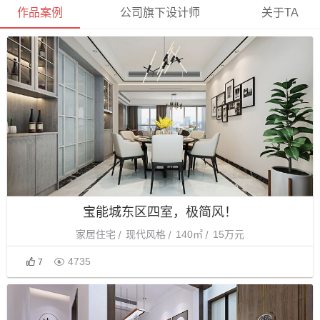
作品案例
公司旗下设计师
关于TA
宝能城东区四室，极简风！
家居住宅
现代风格
140㎡
15万元

4735
7