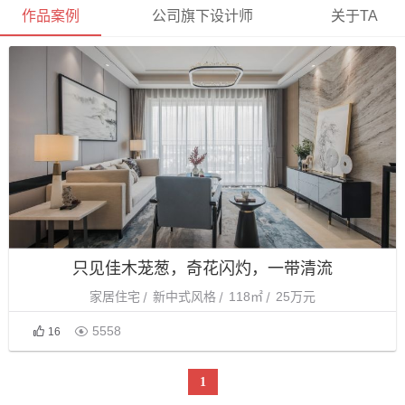
作品案例
公司旗下设计师
关于TA
只见佳木茏葱，奇花闪灼，一带清流
家居住宅
新中式风格
118㎡
25万元

5558
16
1