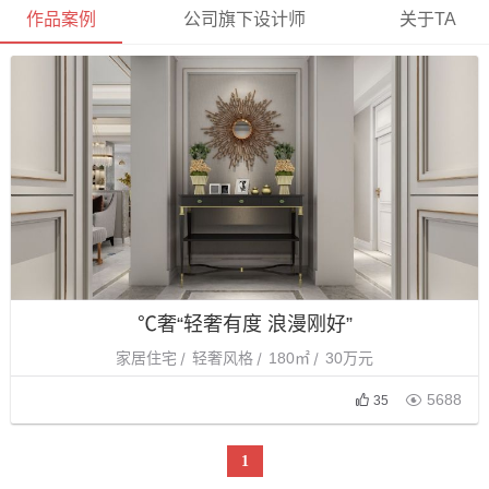
作品案例
公司旗下设计师
关于TA
℃奢“轻奢有度 浪漫刚好”
家居住宅
轻奢风格
180㎡
30万元

5688
35
1