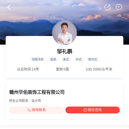
邹礼鹏
别墅洋房
极简
美式
中式
新中式
从业时间:14年
案例:0套
100-2000元/平米
赣州华佑装饰工程有限公司
所在公司职务：设计师
致电联系
微信咨询