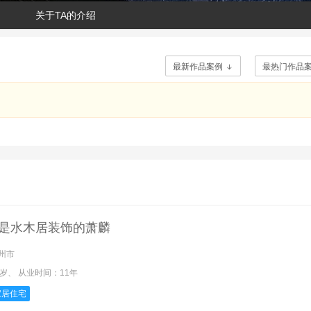
关于TA的介绍
最新作品案例
最热门作品

是
水木居装饰的萧麟
州市
2岁、
从业时间：
11年
家居住宅