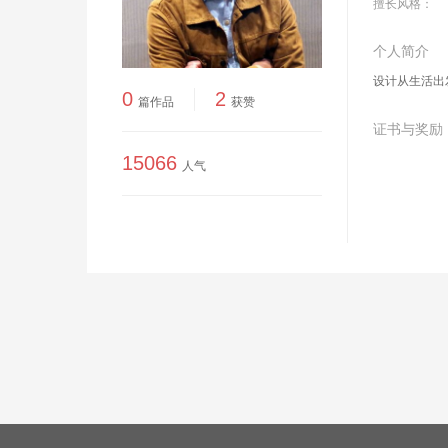
擅长风格：
个人简介
设计从生活出
0
2
篇作品
获赞
证书与奖励
15066
人气