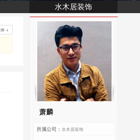
水木居装饰
案例

萧麟
所属公司：
水木居装饰