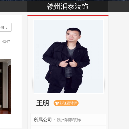
赣州润泰装饰
案例

4347

王明
认证设计师

所属公司：
赣州润泰装饰