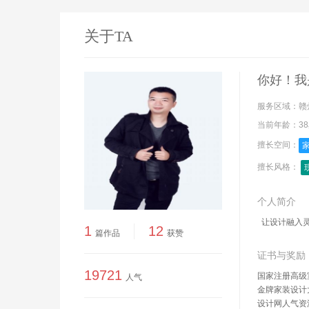
关于TA
你好！我
服务区域：
赣
当前年龄：
3
擅长空间：
擅长风格：
个人简介
让设计融入灵
1
12
篇作品
获赞
证书与奖励
19721
国家注册高级
人气
金牌家装设计
设计网人气资