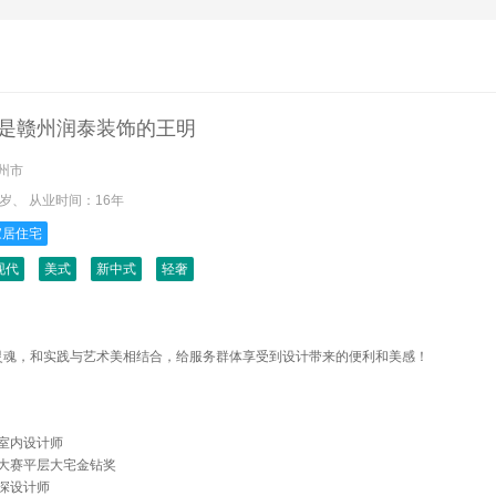
是
赣州润泰装饰的王明
州市
8岁、
从业时间：
16年
家居住宅
现代
美式
新中式
轻奢
魂，和实践与艺术美相结合，给服务群体享受到设计带来的便利和美感！
室内设计师
大赛平层大宅金钻奖
深设计师