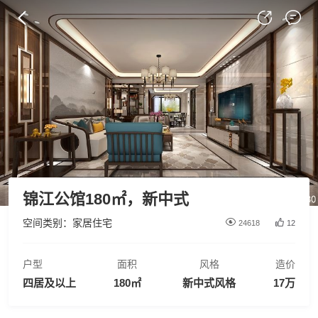
锦江公馆180㎡，新中式

空间类别：家居住宅
24618
12
户型
面积
风格
造价
四居及以上
180㎡
新中式风格
17万