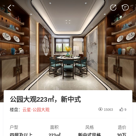
公园大观223㎡，新中式

楼盘：
云星·公园大观
15063
9
户型
面积
风格
造价
四居及以上
223㎡
新中式风格
30万