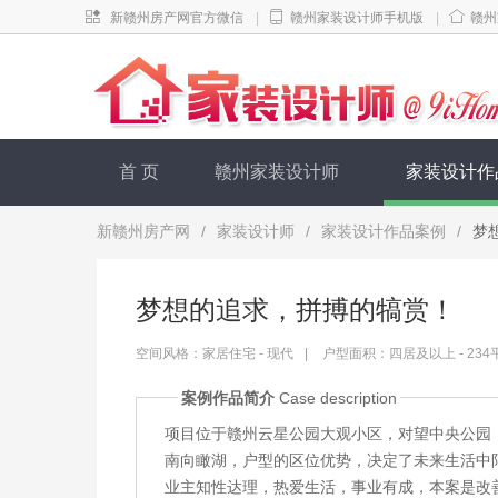
新赣州房产网官方微信
|
赣州家装设计师手机版
|
赣州
首 页
赣州家装设计师
家装设计作
新赣州房产网
/
家装设计师
/
家装设计作品案例
/
梦
梦想的追求，拼搏的犒赏！
空间风格：家居住宅 - 现代
|
户型面积：四居及以上 - 234
案例作品简介
Case description
项目位于赣州云星公园大观小区，对望中央公园，本
南向瞰湖，户型的区位优势，决定了未来生活中
业主知性达理，热爱生活，事业有成，本案是改