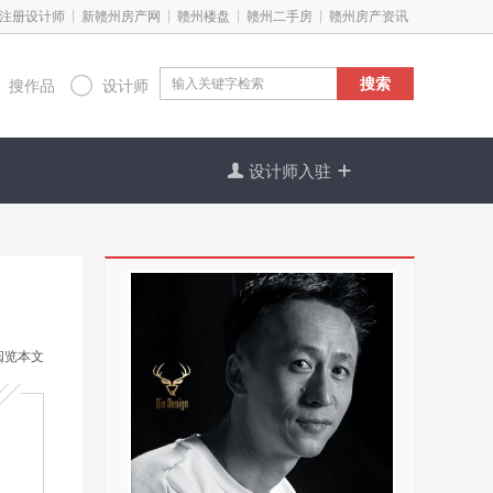
|
|
|
|
注册设计师
新赣州房产网
赣州楼盘
赣州二手房
赣州房产资讯

搜索
搜作品
设计师

设计师入驻

阅览本文