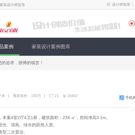
|
设计师登录
家装设计师首页

品案例
家装设计案例图库
想的追求，拼搏的犒赏！
平米
|
预算造价：150万
|
21
16402

手机
案4室2厅4卫1厨，建筑面积：234 ㎡，房间净高3.1m。
阳光、清风、绿水的跃然入室。
善型二次置业。