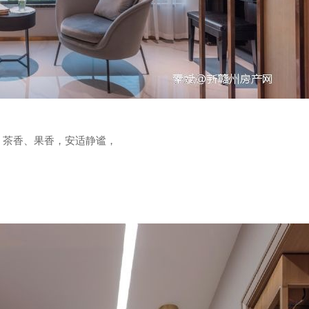
，茶香、果香，安适静谧，