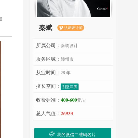
属
秦斌
认证设计师

所属公司：
秦调设计
服务区域：
赣州市
从业时间：
28 年
擅长空间：
别墅洋房
400-600
收费标准：
元/㎡
26933
总人气值：
我的微信二维码名片