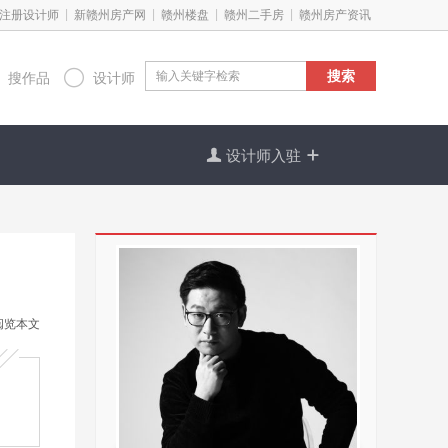
|
|
|
|
注册设计师
新赣州房产网
赣州楼盘
赣州二手房
赣州房产资讯

搜索
搜作品
设计师

设计师入驻

阅览本文