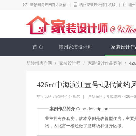
新赣州房产网官方微信
|
赣州家装设计师手机版
|
赣州
首 页
赣州家装设计师
家装设计作
新赣州房产网
/
家装设计师
/
家装设计作品案例
/
4
426㎡中海滨江壹号•现代简约
空间风格：家居住宅 - 现代
|
户型面积：复式结构 - 426平
案例作品简介
Case description
业主拥有多套房，故本案例是改善型住房，主要
物，因此富一楼还做了篮球场和健身区域。