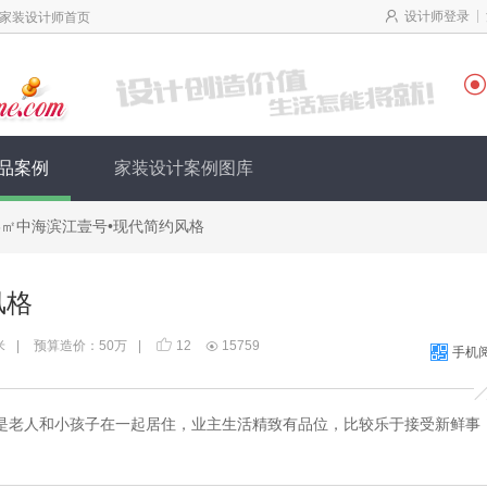
|
设计师登录
家装设计师首页

品案例
家装设计案例图库
26㎡中海滨江壹号•现代简约风格
风格
米
|
预算造价：50万
|
12
15759

手机
是老人和小孩子在一起居住，业主生活精致有品位，比较乐于接受新鲜事