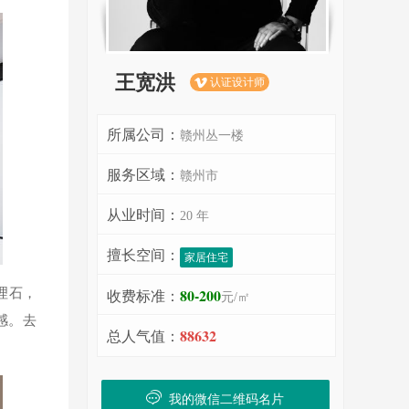
王宽洪
认证设计师

所属公司：
赣州丛一楼
服务区域：
赣州市
从业时间：
20 年
擅长空间：
家居住宅
80-200
理石，
收费标准：
元/㎡
感。去
88632
总人气值：
我的微信二维码名片