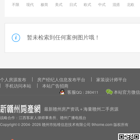
不限
现代
极简
美式
日式
欧式
中式
混搭
北欧
暂未检索到任何案例图片哦！
个人房源发布
房产经纪人信息发布平台
家装设计师平台
手机访问本站
本站广告招商
客服
本站官方微信
QQ：280411
最新赣州房产资讯＋海量赣州二手房源
战略合作：江西客家人律师事务所、赣州广播电视台
Copyright © 2004-
2026 赣州市拓维信息技术有限公司 9ihome.com 版权所有