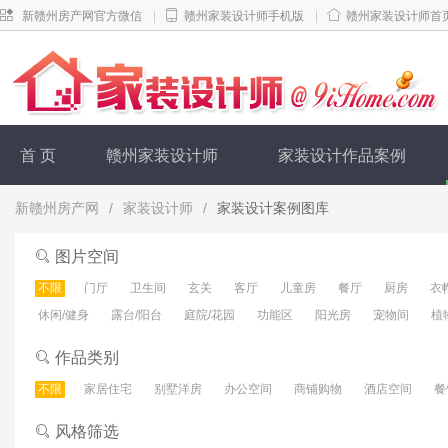
新赣州房产网官方微信
|
赣州家装设计师手机版
|
赣州家装设计师首
首 页
赣州家装设计师
家装设计作品案例
新赣州房产网
/
家装设计师
/
家装设计案例图库
图片空间
不限
门厅
卫生间
玄关
客厅
儿童房
餐厅
厨房
衣
休闲/健身
露台/阳台
庭院/花园
功能区
阳光房
宠物间
植
作品类别
不限
家居住宅
别墅洋房
办公空间
商铺购物
酒店空间
餐
风格筛选