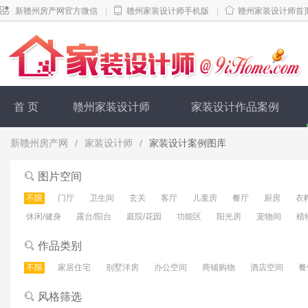
新赣州房产网官方微信
|
赣州家装设计师手机版
|
赣州家装设计师首
首 页
赣州家装设计师
家装设计作品案例
新赣州房产网
/
家装设计师
/
家装设计案例图库
图片空间
不限
门厅
卫生间
玄关
客厅
儿童房
餐厅
厨房
衣
休闲/健身
露台/阳台
庭院/花园
功能区
阳光房
宠物间
植
作品类别
不限
家居住宅
别墅洋房
办公空间
商铺购物
酒店空间
餐
风格筛选