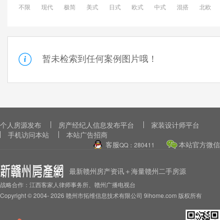
不限
现代
极简
美式
日式
欧式
中式
混搭
北欧
暂未检索到任何案例图片哦！
个人房源发布
房产经纪人信息发布平台
家装设计师平台
手机访问本站
本站广告招商
客服
本站官方微信
QQ：280411
最新赣州房产资讯＋海量赣州二手房源
战略合作：江西客家人律师事务所、赣州广播电视台
Copyright © 2004-
2026 赣州市拓维信息技术有限公司 9ihome.com 版权所有