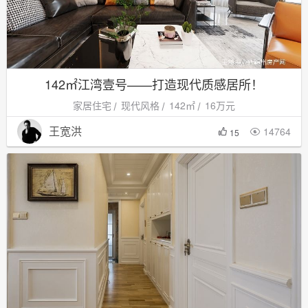
142㎡江湾壹号——打造现代质感居所！
家居住宅
现代风格
142㎡
16万元
王宽洪
14764

15