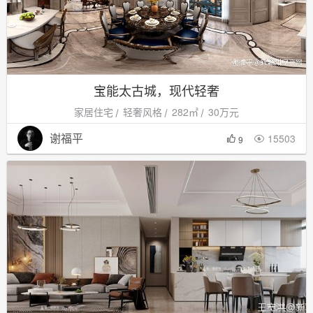
宝能太古城，现代轻奢
家居住宅
轻奢风格
282㎡
30万元
谢福平
15503

9