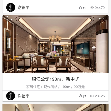
谢福平
24472

12
锦江公馆190㎡，新中式
家居住宅
现代风格
190㎡
20万元
谢福平
23425

17