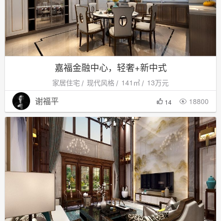
嘉福金融中心，轻奢+新中式
家居住宅
现代风格
141㎡
13万元
谢福平
18800

14