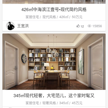
426㎡中海滨江壹号•现代简约风格
家居住宅
现代风格
426㎡
50万元
王宽洪
15856

12
345㎡现代轻奢，大宅范儿，这个家时髦又
家居住宅
轻奢风格
345㎡
45万元