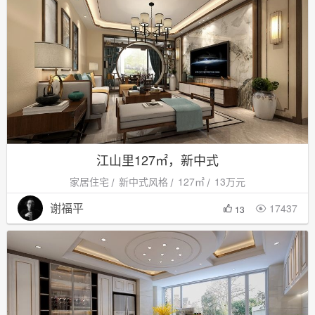
江山里127㎡，新中式
家居住宅
新中式风格
127㎡
13万元
谢福平
17437

13