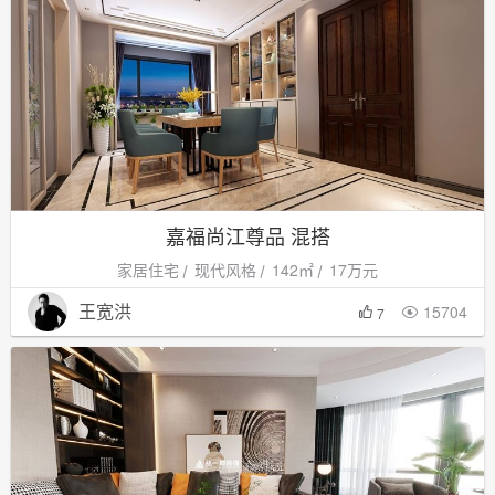
嘉福尚江尊品 混搭
家居住宅
现代风格
142㎡
17万元
王宽洪
15704

7