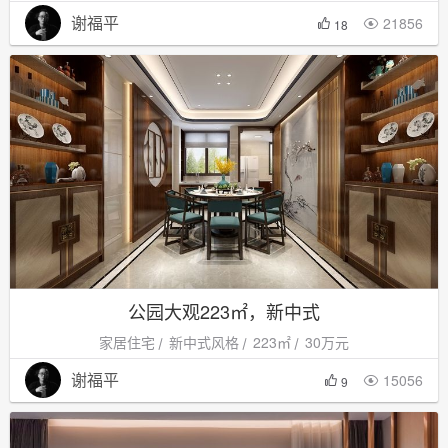
谢福平
21856

18
公园大观223㎡，新中式
家居住宅
新中式风格
223㎡
30万元
谢福平
15056

9