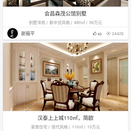
会昌森茂公馆别墅
别墅洋房
新中式风格
480㎡
36万元
谢福平
24426

40
汉泰上上城110㎡，简欧
家居住宅
现代风格
110㎡
10万元