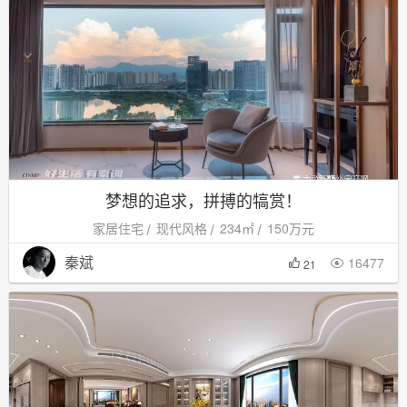
梦想的追求，拼搏的犒赏！
家居住宅
现代风格
234㎡
150万元
秦斌
16477

21