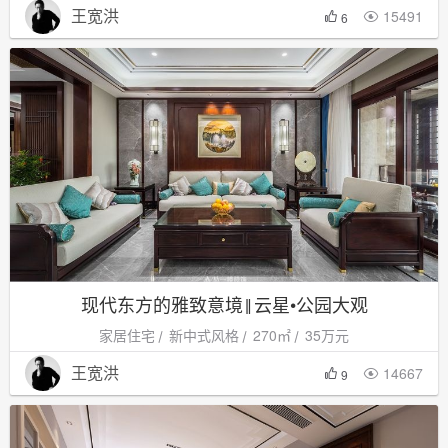
王宽洪
15491

6
现代东方的雅致意境‖云星•公园大观
家居住宅
新中式风格
270㎡
35万元
王宽洪
14667

9