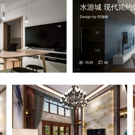
活
水游城 现代简约
Design by 邹海峰

7639
46