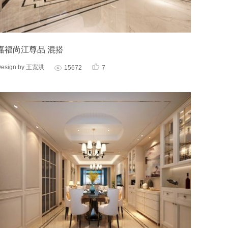
嘉福尚江尊品 混搭

Design by 王宽洪
15672
7