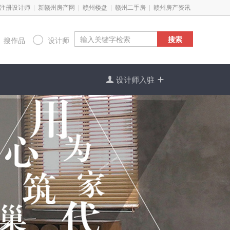
|
|
|
|
注册设计师
新赣州房产网
赣州楼盘
赣州二手房
赣州房产资讯
搜索

搜作品
设计师

设计师入驻
