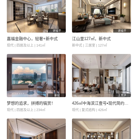
谢福平
谢福平
嘉福金融中心，轻奢+新中式
江山里127㎡，新中式
现代 | 四居及以上 | 141㎡
新中式 | 三居室 | 127㎡
秦斌
王宽洪
梦想的追求，拼搏的犒赏！
426㎡中海滨江壹号•现代简约风格
现代 | 四居及以上 | 234㎡
现代 | 复式结构 | 426㎡