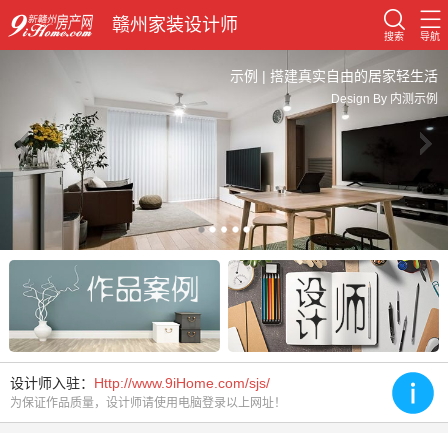
赣州家装设计师
搜索
导航
示例 | 搭建真实自由的居家轻生活
Design By 内测示例
设计师入驻：
Http://www.9iHome.com/sjs/
为保证作品质量，设计师请使用电脑登录以上网址！