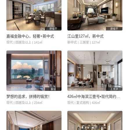
谢福平
谢福平
嘉福金融中心，轻奢+新中式
江山里127㎡，新中式
现代 | 四居及以上 | 141㎡
新中式 | 三居室 | 127㎡
秦斌
王宽洪
梦想的追求，拼搏的犒赏！
426㎡中海滨江壹号•现代简约风格
现代 | 四居及以上 | 234㎡
现代 | 复式结构 | 426㎡