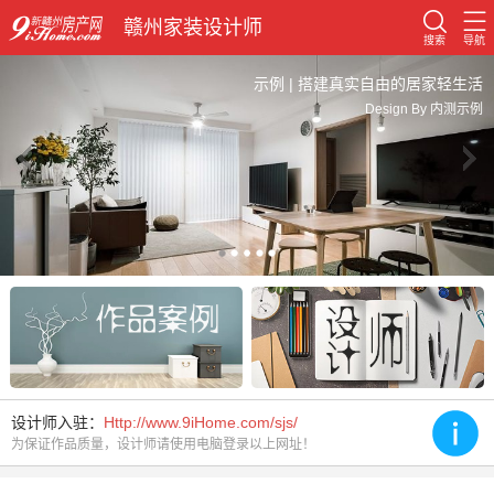
赣州家装设计师
搜索
导航
示例 | 搭建真实自由的居家轻生活
Design By 内测示例
设计师入驻：
Http://www.9iHome.com/sjs/
为保证作品质量，设计师请使用电脑登录以上网址！