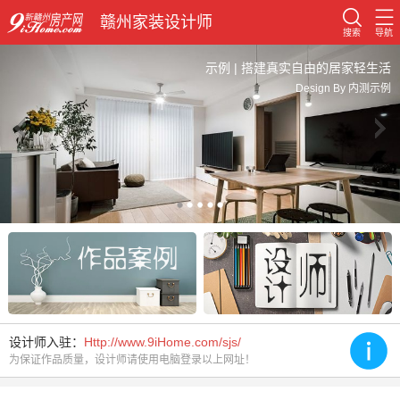
赣州家装设计师
搜索
导航
示例 | 搭建真实自由的居家轻生活
Design By 内测示例
设计师入驻：
Http://www.9iHome.com/sjs/
为保证作品质量，设计师请使用电脑登录以上网址！