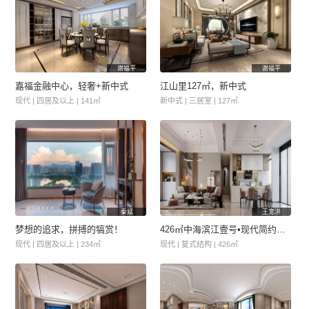
谢福平
谢福平
嘉福金融中心，轻奢+新中式
江山里127㎡，新中式
现代 | 四居及以上 | 141㎡
新中式 | 三居室 | 127㎡
秦斌
王宽洪
梦想的追求，拼搏的犒赏！
426㎡中海滨江壹号•现代简约风格
现代 | 四居及以上 | 234㎡
现代 | 复式结构 | 426㎡