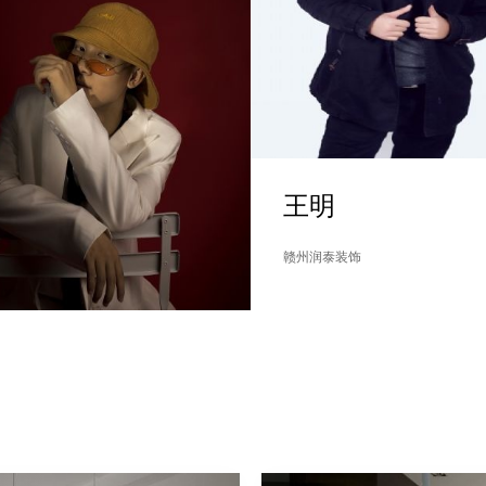
王明
赣州润泰装饰