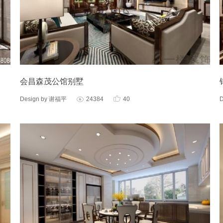
会昌森茂公馆别墅

Design by 谢福平
24384
40