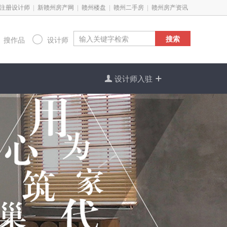
|
|
|
|
注册设计师
新赣州房产网
赣州楼盘
赣州二手房
赣州房产资讯
搜索

搜作品
设计师

设计师入驻
