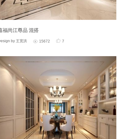
嘉福尚江尊品 混搭

Design by 王宽洪
15672
7