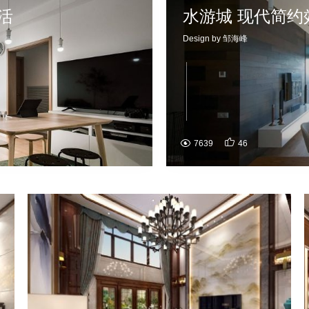
活
水游城 现代简约
Design by 邹海峰

7639
46