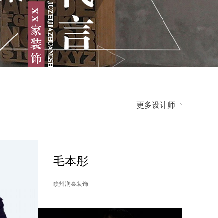
更多设计师

毛本彤
赣州润泰装饰