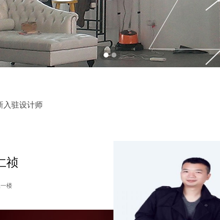
新入驻设计师
仁祯
丛一楼