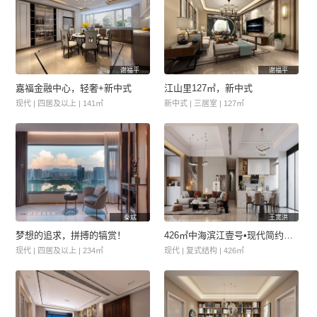
谢福平
谢福平
嘉福金融中心，轻奢+新中式
江山里127㎡，新中式
现代 | 四居及以上 | 141㎡
新中式 | 三居室 | 127㎡
秦斌
王宽洪
梦想的追求，拼搏的犒赏！
426㎡中海滨江壹号•现代简约风格
现代 | 四居及以上 | 234㎡
现代 | 复式结构 | 426㎡