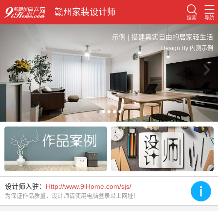
赣州家装设计师
搜索
导航
示例 | 搭建真实自由的居家轻生活
Design By 内测示例
设计师入驻：
Http://www.9iHome.com/sjs/
为保证作品质量，设计师请使用电脑登录以上网址！