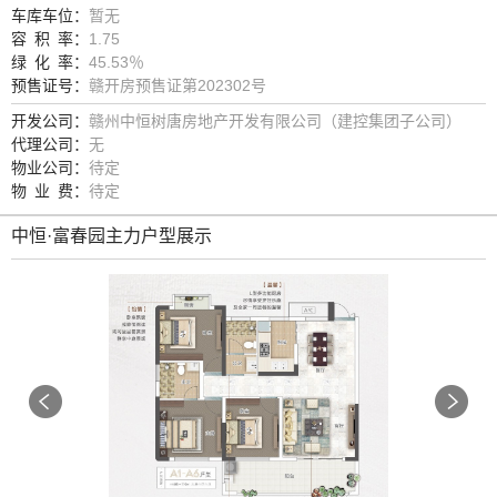
车库车位：
暂无
容
积
率：
1.75
朱珠
绿
化
率：
45.53％
打电话
预售证号：
赣开房预售证第202302号
开发公司：
赣州中恒树唐房地产开发有限公司（建控集团子公司）
郭燕
代理公司：
无
打电话
物业公司：
待定
物
业
费：
待定
陈婉玲
打电话
中恒·富春园主力户型展示
肖宁
打电话