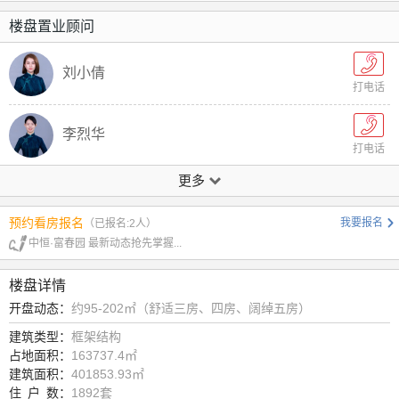
楼盘置业顾问
刘小倩
打电话
李烈华
打电话
更多
李春
打电话
预约看房报名
我要报名
（已报名:2人）
中恒·富春园 最新动态抢先掌握...
陈晖
打电话
楼盘详情
开盘动态：
约95-202㎡（舒适三房、四房、阔绰五房）
潘艳
打电话
建筑类型：
框架结构
占地面积：
163737.4㎡
建筑面积：
401853.93㎡
胡青
住
户
数：
1892套
打电话