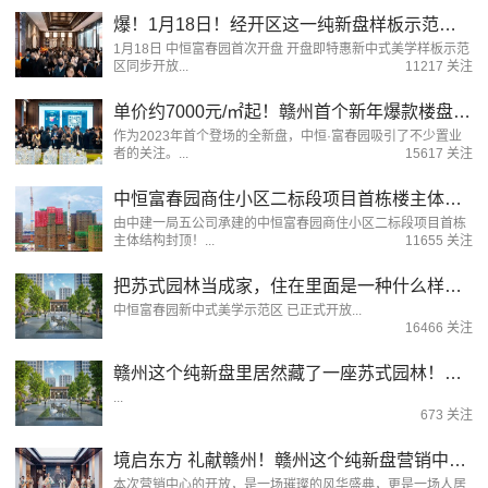
爆！1月18日！经开区这一纯新盘样板示范区即将开放！
1月18日 中恒富春园首次开盘 开盘即特惠新中式美学样板示范
区同步开放...
11217 关注
单价约7000元/㎡起！赣州首个新年爆款楼盘！马上开盘！价格楼栋优惠曝光！
作为2023年首个登场的全新盘，中恒·富春园吸引了不少置业
者的关注。...
15617 关注
中恒富春园商住小区二标段项目首栋楼主体结构封顶！
由中建一局五公司承建的中恒富春园商住小区二标段项目首栋
主体结构封顶！...
11655 关注
把苏式园林当成家，住在里面是一种什么样的体验？
中恒富春园新中式美学示范区 已正式开放...
16466 关注
赣州这个纯新盘里居然藏了一座苏式园林！看完羡慕住了！
...
673 关注
境启东方 礼献赣州！赣州这个纯新盘营销中心火热开放！
本次营销中心的开放，是一场璀璨的风华盛典，更是一场人居