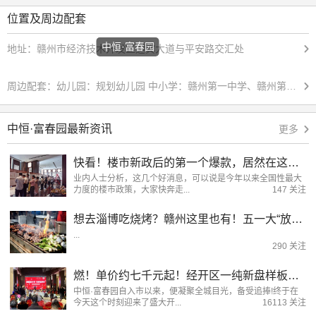
位置及周边配套
中恒·富春园
地址：
赣州市经济技术开发区迎宾大道与平安路交汇处
周边配套：
幼儿园：规划幼儿园 中小学：赣州第一中学、赣州第六中学、文清实验国际学校、赣州第十一中学、飞翔小学、车头小学综合商场：万达广场、西城广场、锦晖广场、万象城、步步高新天地 医院：赣南医学院第一附属医院（黄金院区）、经开区人民医院
中恒·富春园最新资讯
更多
快看！楼市新政后的第一个爆款，居然在这里！
业内人士分析，这几个好消息，可以说是今年以来全国性最大
力度的楼市政策，大家快奔走...
147 关注
想去淄博吃烧烤？赣州这里也有！五一大“放价”！除了美食还有...
...
290 关注
燃！单价约七千元起！经开区一纯新盘样板房&开盘同步上线！
中恒·富春园自入市以来，便凝聚全城目光，备受追捧!终于在
今天这个时刻迎来了盛大开...
16113 关注