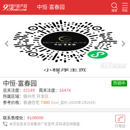
中恒·富春园
搜索
导航
1/40
中恒·富春园
热销中
总关注度：
22149
周关注度：
16474
所属区域：
赣州市 开发区
参考价格：
普通住宅
7300
元/㎡_起价 (2025年1月26日)
联系售楼处：
8108000
本页信息多方采集非广告宣传,实际请咨询楼盘..
打电话