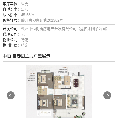
车库车位：
暂无
容
积
率：
1.75
李春
绿
化
率：
45.53％
打电话
预售证号：
赣开房预售证第202302号
开发公司：
赣州中恒树唐房地产开发有限公司（建控集团子公司）
刘小倩
代理公司：
无
打电话
物业公司：
待定
物
业
费：
待定
李烈华
打电话
中恒·富春园主力户型展示
陈晖
打电话