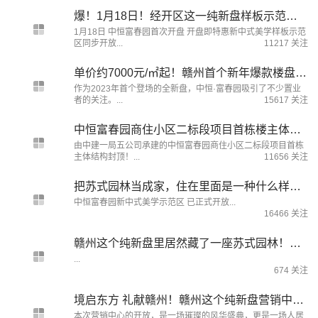
爆！1月18日！经开区这一纯新盘样板示范区即将开放！
1月18日 中恒富春园首次开盘 开盘即特惠新中式美学样板示范
区同步开放...
11217 关注
单价约7000元/㎡起！赣州首个新年爆款楼盘！马上开盘！价格楼栋优惠曝光！
作为2023年首个登场的全新盘，中恒·富春园吸引了不少置业
者的关注。...
15617 关注
中恒富春园商住小区二标段项目首栋楼主体结构封顶！
由中建一局五公司承建的中恒富春园商住小区二标段项目首栋
主体结构封顶！...
11656 关注
把苏式园林当成家，住在里面是一种什么样的体验？
中恒富春园新中式美学示范区 已正式开放...
16466 关注
赣州这个纯新盘里居然藏了一座苏式园林！看完羡慕住了！
...
674 关注
境启东方 礼献赣州！赣州这个纯新盘营销中心火热开放！
本次营销中心的开放，是一场璀璨的风华盛典，更是一场人居