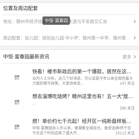
位置及周边配套
中恒·富春园
地址：
赣州市经济技术开发区迎宾大道与平安路交汇处
周边配套：
幼儿园：规划幼儿园 中小学：赣州第一中学、赣州第六中学、文清实验国际学校、赣州第十一中学、飞翔小学、车头小学综合商场：万达广场、西城广场、锦晖广场、万象城、步步高新天地 医院：赣南医学院第一附属医院（黄金院区）、经开区人民医院
中恒·富春园最新资讯
更多
快看！楼市新政后的第一个爆款，居然在这里！
业内人士分析，这几个好消息，可以说是今年以来全国性最大
力度的楼市政策，大家快奔走...
147 关注
想去淄博吃烧烤？赣州这里也有！五一大“放价”！除了美食还有...
...
290 关注
燃！单价约七千元起！经开区一纯新盘样板房&开盘同步上线！
中恒·富春园自入市以来，便凝聚全城目光，备受追捧!终于在
今天这个时刻迎来了盛大开...
16113 关注