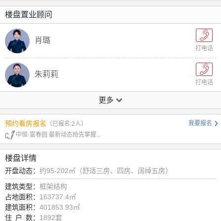
楼盘置业顾问
肖璐
打电话
朱莉莉
打电话
更多
邬婷婷
打电话
预约看房报名
我要报名
（已报名:2人）
中恒·富春园 最新动态抢先掌握...
胡青
打电话
楼盘详情
开盘动态：
约95-202㎡（舒适三房、四房、阔绰五房）
黄声彬
打电话
建筑类型：
框架结构
占地面积：
163737.4㎡
建筑面积：
401853.93㎡
陈婉玲
住
户
数：
1892套
打电话