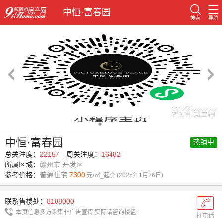
中恒·富春园
搜索
导航
1/40
中恒·富春园
热销中
总关注度：
22157
周关注度：
16482
所属区域：
赣州市 开发区
参考价格：
普通住宅
7300
元/㎡_起价 (2025年1月26日)
联系售楼处：
8108000
本页信息多方采集非广告宣传,实际请咨询楼盘..
打电话