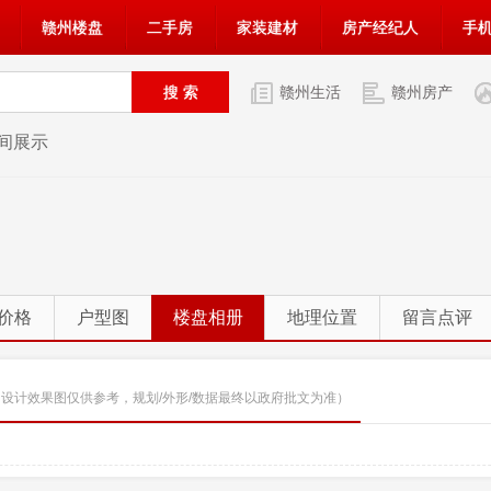
赣州楼盘
二手房
家装建材
房产经纪人
手
赣州生活
赣州房产
板间展示
价格
户型图
楼盘相册
地理位置
留言点评
（设计效果图仅供参考，规划/外形/数据最终以政府批文为准）