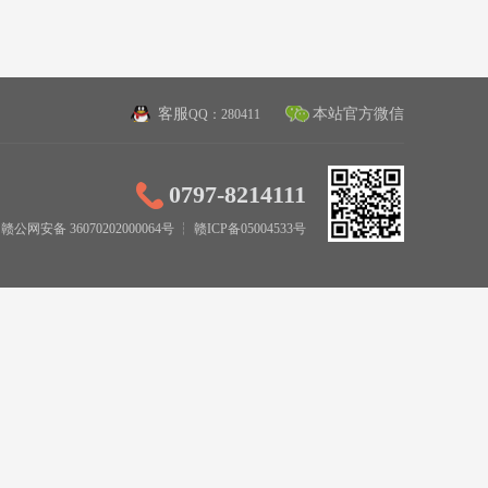
客服
本站官方微信
QQ：280411
0797-8214111
赣公网安备 36070202000064号
┆
赣ICP备05004533号