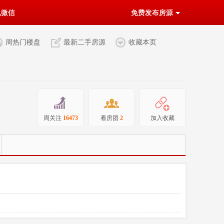
机微信
免费发布房源
周热门楼盘
最新二手房源
收藏本页
周关注
16473
看房团
2
加入收藏