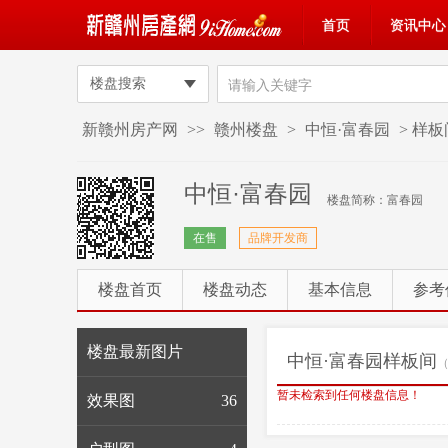
首页
资讯中心
楼盘搜索
新赣州房产网
>>
赣州楼盘
>
中恒·富春园
> 样
中恒·富春园
楼盘简称：富春园
在售
品牌开发商
楼盘首页
楼盘动态
基本信息
参考
楼盘最新图片
中恒·富春园样板间
暂未检索到任何楼盘信息！
效果图
36