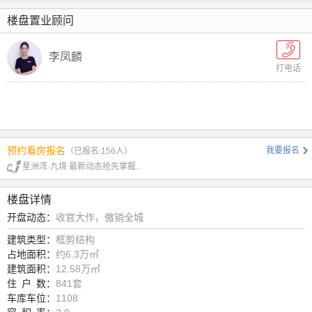
楼盘置业顾问
李凤麟
打电话
预约看房报名
我要报名
（已报名:156人）
星洲湾·九境 最新动态抢先掌握...
楼盘详情
开盘动态：
收官大作，傲销全城
建筑类型：
框剪结构
占地面积：
约6.3万㎡
建筑面积：
12.58万㎡
住
户
数：
841套
车库车位：
1108