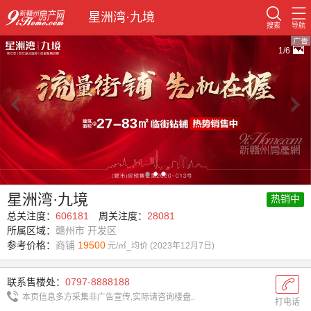
星洲湾·九境
搜索
导航
1/6
星洲湾·九境
热销中
总关注度：
606181
周关注度：
28081
所属区域：
赣州市 开发区
参考价格：
商铺
19500
元/㎡_均价 (2023年12月7日)
联系售楼处：
0797-8888188
本页信息多方采集非广告宣传,实际请咨询楼盘..
打电话