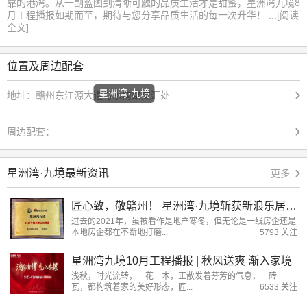
靠的港湾。从一副蓝图到清晰可触的品质生活才是甜蜜，星洲湾九境8
月工程播报如期而至，期待与您分享品质生活的每一次升华！ ...[阅读
全文]
位置及周边配套
星洲湾·九境
地址：
赣州东江源大道与水南路交汇处
周边配套：
星洲湾·九境最新资讯
更多
匠心致，敬赣州！ 星洲湾·九境斩获新浪乐居“2021年度赣州市心仪楼盘”大奖
过去的2021年，虽被看作是地产寒冬，但无论是一线房企还是
本地房企都在不断地打磨...
5793 关注
星洲湾九境10月工程播报 | 秋风送爽 渐入家境
浅秋，时光流转，一花一木，正散发着芬芳的气息，一砖一
瓦，都构筑着家的美好形态，匠...
6533 关注