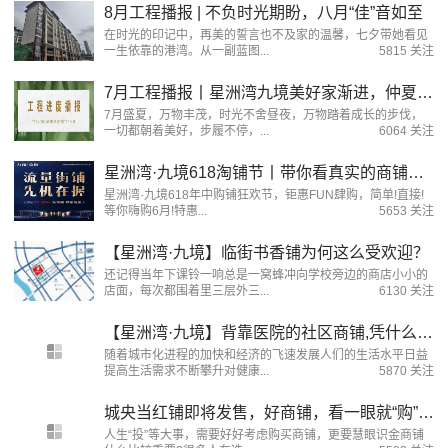
8月工程播报 | 不负时光期盼，八月“佳”音如至
在时光的印记中，再美的誓言也不及家的温馨，七夕带她看见
一生依靠的港湾。从一副蓝图...
5815 关注
7月工程播报丨星洲湾九境美好家渐进，仲夏阅佳音
7月盛夏，万物丰茂，时光不舍昼夜，万物踏着成长的步伐，
一切都朝着美好，步履不停，...
6064 关注
星洲湾·九境618淘铺节丨带你看真实的商铺经济学！
星洲湾·九境618年中购铺狂欢节，钜惠FUN肆购，简单!直接!
等你嗨购6月!特惠...
5653 关注
【星洲湾·九境】临街书香铺为何这么受欢迎？
还记得当年下课铃一响总是一窝蜂冲向学校旁边的商店小小的
店面，每次都围着里三层外三...
6130 关注
【星洲湾·九境】背靠医院的社区商铺,凭什么散发光芒?
随着城市化进程的加快和经济的飞速发展人们的生活水平日益
提高生活需求不断攀升对健康...
5870 关注
城央当红铺即将发售，好商铺，看一眼就“购”了!
人生“投”等大事，需要好好考虑购买商铺，更要慧眼识金商铺