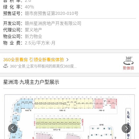
容
积
率：
2.0
绿
化
率：
40％
预售证号：
赣市房预售证第2020-010号
开发公司：
赣州星洲房地产开发有限公司
代理公司：
聚义地产
物业公司：
新力物业
物
业
费：
2.5元/平方米·月
360全景看房 引领全新看房体验
360°全景,让家与样板间的距离仅360度...
新体验
星洲湾·九境主力户型展示