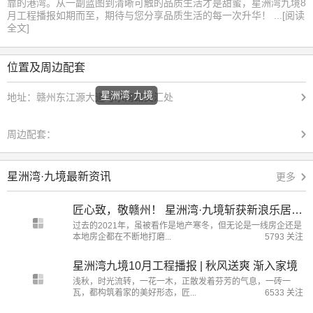
靠的港湾。从一副蓝图到清晰可触的品质生活才是甜蜜，星洲湾九境8
月工程播报如期而至，期待与您分享品质生活的每一次升华！ ...[阅读
全文]
位置及周边配套
星洲湾·九境
地址：
赣州东江源大道与水南路交汇处
周边配套：
星洲湾·九境最新资讯
更多
匠心致，敬赣州！ 星洲湾·九境斩获新浪乐居“2021年度赣州市心仪楼盘”大奖
过去的2021年，虽被看作是地产寒冬，但无论是一线房企还是
本地房企都在不断地打磨...
5793 关注
星洲湾九境10月工程播报 | 秋风送爽 渐入家境
浅秋，时光流转，一花一木，正散发着芬芳的气息，一砖一
瓦，都构筑着家的美好形态，匠...
6533 关注