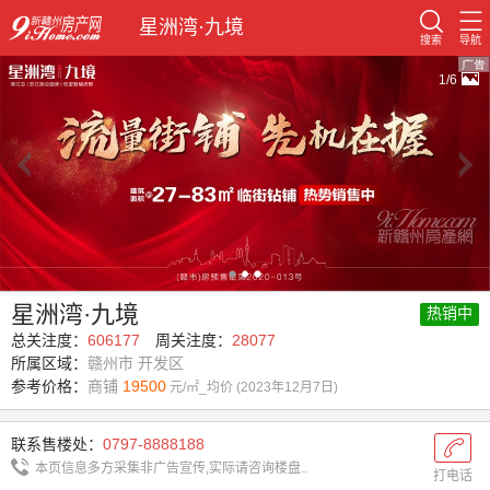
星洲湾·九境
搜索
导航
1/6
星洲湾·九境
热销中
总关注度：
606177
周关注度：
28077
所属区域：
赣州市 开发区
参考价格：
商铺
19500
元/㎡_均价 (2023年12月7日)
联系售楼处：
0797-8888188
本页信息多方采集非广告宣传,实际请咨询楼盘..
打电话