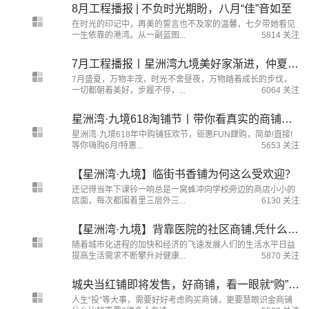
8月工程播报 | 不负时光期盼，八月“佳”音如至
在时光的印记中，再美的誓言也不及家的温馨，七夕带她看见
一生依靠的港湾。从一副蓝图...
5814 关注
7月工程播报丨星洲湾九境美好家渐进，仲夏阅佳音
7月盛夏，万物丰茂，时光不舍昼夜，万物踏着成长的步伐，
一切都朝着美好，步履不停，...
6064 关注
星洲湾·九境618淘铺节丨带你看真实的商铺经济学！
星洲湾·九境618年中购铺狂欢节，钜惠FUN肆购，简单!直接!
等你嗨购6月!特惠...
5653 关注
【星洲湾·九境】临街书香铺为何这么受欢迎？
还记得当年下课铃一响总是一窝蜂冲向学校旁边的商店小小的
店面，每次都围着里三层外三...
6130 关注
【星洲湾·九境】背靠医院的社区商铺,凭什么散发光芒?
随着城市化进程的加快和经济的飞速发展人们的生活水平日益
提高生活需求不断攀升对健康...
5870 关注
城央当红铺即将发售，好商铺，看一眼就“购”了!
人生“投”等大事，需要好好考虑购买商铺，更要慧眼识金商铺