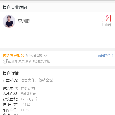
楼盘置业顾问
李凤麟
打电话
预约看房报名
我要报名
（已报名:156人）
星洲湾·九境 最新动态抢先掌握...
楼盘详情
开盘动态：
收官大作，傲销全城
建筑类型：
框剪结构
占地面积：
约6.3万㎡
建筑面积：
12.58万㎡
住
户
数：
841套
车库车位：
1108