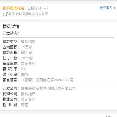
预约看房报名
我要报名
（已报名:515人）
毅德·融城 最新动态抢先掌握...
楼盘详情
开盘动态：
建筑类型：
框架结构
占地面积：
15万㎡
建筑面积：
50万㎡
住
户
数：
1071套
车库车位：
暂无资料
容
积
率：
2.5
绿
化
率：
35％
预售证号：
（赣蓉）房预售证第2020-012号
开发公司：
赣州毅德商贸物流园开发有限公司
代理公司：
黑马地产
物业公司：
暂无资料
物
业
费：
待定