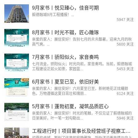
9月家书丨悦见臻心，佳音可期
毅德融城9月工程播报！...
5947 关注
8月家书丨时光不辍，匠心雕琢
亲爱的家人：展信安好！告别七月的炎炎酷暑，迎来九月的秋
高气爽。...
5600 关注
7月家书丨骄阳似火，家音奏鸣
七月流金，骄阳似火；时光向前，家音奏鸣。当前，毅德融城
工程建设正如火如荼，家园蓝...
5453 关注
6月家书丨夏至已至，依旧好美
亲爱的家人：展信安好！六月夏至已至，新树艳花正炫耀颜
色，万物遵循这夏日茁壮和瑰丽...
6124 关注
5月家书丨蓬勃初夏，凝筑品质匠心
亲爱的家人：展信安好！时光的笔触，不仅见证了毅德融城的
日渐美好，叶一笔一划勾勒出...
5946 关注
工程进行时丨项目董事长及经营班子视察工地施工进度