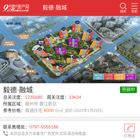
毅德·融城
搜索
导航
1/31
毅德·融城
热销中
总关注度：
1235680
周关注度：
23634
所属区域：
赣州市 蓉江新区
参考价格：
普通住宅
6000
元/㎡_起价 (2025年1月26日)
联系售楼处：
0797-5555186
本页信息多方采集非广告宣传,实际请咨询楼盘..
打电话