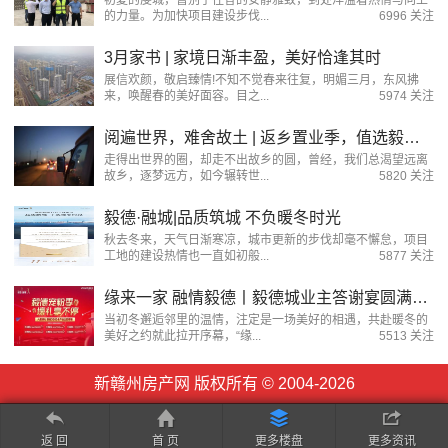
初夏的虔城，暂别了往昔的安静雅致，到处洋溢着热情与向上
的力量。为加快项目建设步伐...
6996 关注
3月家书 | 家境日渐丰盈，美好恰逢其时
展信欢颜，敬启臻情!不知不觉春来往复，明媚三月，东风拂
来，唤醒春的美好面容。目之...
5974 关注
阅遍世界，难舍故土 | 返乡置业季，值选毅德融城！
走得出世界的圈，却走不出故乡的圆，曾经，我们总渴望远离
故乡，逐梦远方，如今辗转世...
5820 关注
毅德·融城|品质筑城 不负暖冬时光
秋去冬来，天气日渐寒凉，城市更新的步伐却毫不懈怠，项目
工地的建设热情也一直如初般...
5877 关注
缘来一家 融情毅德丨毅德城业主答谢宴圆满落幕 美好皆因你而至！
当初冬邂逅邻里的温情，注定是一场美好的相遇，共赴暖冬的
美好之约就此拉开序幕，“缘...
5513 关注
新赣州房产网 版权所有 © 2004-2026
返 回
首 页
更多楼盘
更多资讯