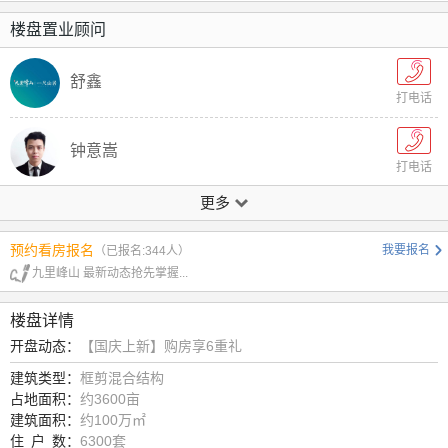
楼盘置业顾问
舒鑫
打电话
钟意嵩
打电话
更多
陈涛
打电话
预约看房报名
我要报名
（已报名:344人）
九里峰山 最新动态抢先掌握...
钟云波
打电话
楼盘详情
开盘动态：
【国庆上新】购房享6重礼
王燕
打电话
建筑类型：
框剪混合结构
占地面积：
约3600亩
建筑面积：
约100万㎡
付美琳
住
户
数：
6300套
打电话