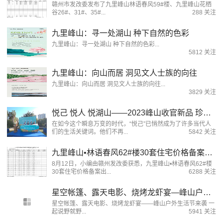
赣州市发改委发布了九里峰山林语春风59#楼、九里峰山花栖
谷26#、31#、35#...
288 关注
九里峰山：寻一处湖山 种下自然的色彩
九里峰山：寻一处湖山 种下自然的色彩...
5812 关注
九里峰山：向山而居 洞见文人士族的向往
九里峰山：向山而居 洞见文人士族的向往...
3829 关注
悦己 悦人 悦湖山——2023峰山收官新品 珍稀半山低密纯墅区
在如今这个瞬息万变的时代，“悦己”已悄然成为了许多当代人
们的生活关键词。他们不再...
5842 关注
九里峰山•林语春风62#楼30套住宅价格备案出炉！均价约为9244元/㎡
8月12日，小编由赣州发改委获悉，九里峰山•林语春风62#楼
30套住宅价格备案出...
6288 关注
星空帐篷、露天电影、烧烤龙虾宴—峰山户外生活节来袭 一起说野就野
星空帐篷、露天电影、烧烤龙虾宴——峰山户外生活节来袭 一
起说野就野...
5941 关注