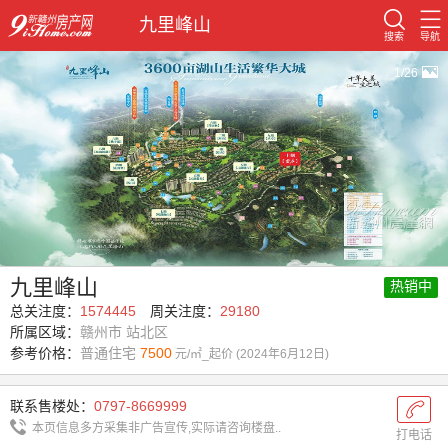
九里峰山
搜索
导航
1/26
九里峰山
热销中
总关注度：
1574445
周关注度：
29180
所属区域：
赣州市 站北区
参考价格：
普通住宅
7500
元/㎡_起价 (2024年6月12日)
联系售楼处：
0797-8669999
本页信息多方采集非广告宣传,实际请咨询楼盘..
打电话