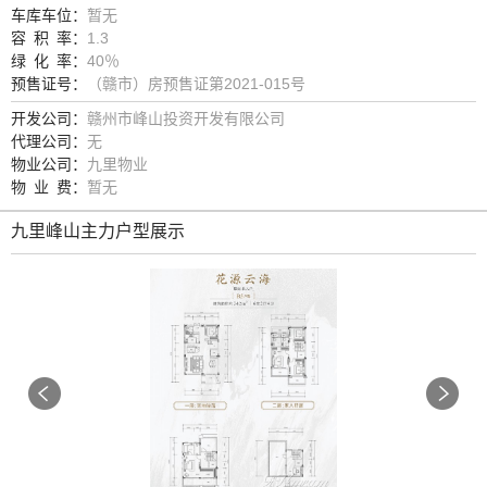
车库车位：
暂无
容
积
率：
1.3
陈亨毅
绿
化
率：
40％
打电话
预售证号：
（赣市）房预售证第2021-015号
开发公司：
赣州市峰山投资开发有限公司
徐娇
代理公司：
无
打电话
物业公司：
九里物业
物
业
费：
暂无
钟春英
打电话
九里峰山主力户型展示