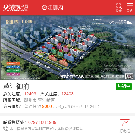
蓉江御府
搜索
导航
1/17
蓉江御府
热销中
总关注度：
12403
周关注度：
12403
所属区域：
赣州市 蓉江新区
参考价格：
普通住宅
9000
元/㎡_起价 (2025年1月26日)
联系售楼处：
0797-8211985
本页信息多方采集非广告宣传,实际请咨询楼盘..
打电话