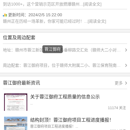
到访1000+，这个营销示范区开放燃爆赣州...[阅读全文]
更新时间：2024/2/5 15:22:00
赣州正在历经一场革新，你家可能已经过时！...[阅读全文]
位置及周边配套
蓉江御府
地址：
赣州市蓉江新区狮形岭路与垂柳路交汇处（赣师大二小对面）
周边配套：
蓉江御府项目，位于赣师大附属二小、蓉江保育院南侧;蓉江新区第一所完中——赣州中学蓉江校区;赣南医科大学、赣州师范专科学院，江西应用职业技术学院、赣南师范大学等多所高等院校。十里花溪公园、狮形岭公园、新世纪运动公园等超千亩公园自然大境;相邻新旅中书艺术综合体;十里花溪游乐园、新旅泰迪寰球冰雪世界、麋鹿星球、新世纪公园儿童游乐场、网红沙滩、滨江休闲公园等文旅配套。
蓉江御府最新资讯
更多
关于蓉江御府工程质量的信息公示
...
11174 关注
结构封顶！蓉江御府项目工程进度播报！
蓉江御府项目工程进度播报！...