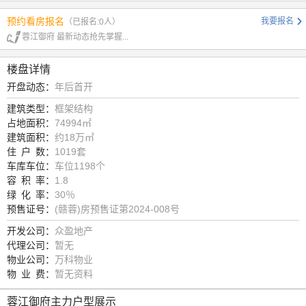
预约看房报名
我要报名
（已报名:0人）
蓉江御府 最新动态抢先掌握...
楼盘详情
开盘动态：
年后首开
建筑类型：
框架结构
占地面积：
74994㎡
建筑面积：
约18万㎡
住
户
数：
1019套
车库车位：
车位1198个
容
积
率：
1.8
绿
化
率：
30％
预售证号：
(赣蓉)房预售证第2024-008号
开发公司：
众盈地产
代理公司：
暂无
物业公司：
万科物业
物
业
费：
暂无资料
蓉江御府主力户型展示