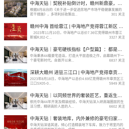
中海天钻｜契税补贴倒计时，赣州新鼎豪，竞藏正当时
根据8月出台的《关于进一步促进房地产市场平稳健康发展的
若干措施》，多项利好政策出...
301 关注
赣州中海 首绘蓉江 | 中海地产竞得蓉江新区 全维醇熟配套地块！
2023年11月10日，中海地产以总价7.36亿竞得赣州市蓉江
新城RJ02-C...
3327 关注
中海天钻｜豪宅硬核指标【户型篇】：都是大平层，大有不同
中海秉承44载豪宅造诣，打造大平层造极之作，启幕赣州下一
个豪宅新时代。自首开以来...
6837 关注
深耕大赣州 进驻三江口 | 中海地产竞得章贡区 三江口一线江景地块！
2023年8月18日，中海地产以总价4.69亿竞得赣州市章贡区三
江口SX05-0...
5949 关注
中海天钻｜以同频世界的奢装匠艺，重返生活本意
依托中海44年开发及精装经验，中海天钻深入研高端圈层的生
活习惯，精研高阶人居的人...
6602 关注
中海天钻｜奢装地库，内外兼修的豪宅归家礼序
中海天钻深谙其道，倾心打造精装地下车库，致力于将室内的