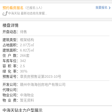
预约看房报名
我要报名
（已报名:1人）
中海天钻 最新动态抢先掌握...
楼盘详情
开盘动态：
待售
建筑类型：
框架结构
占地面积：
2.07万㎡
建筑面积：
6.82万㎡
住
户
数：
266套
车库车位：
342
容
积
率：
2.5
绿
化
率：
30％
预售证号：
章贡房预售证第2023-10号
开发公司：
赣州中海海创房地产有限公司
代理公司：
物业公司：
中海物业
物
业
费：
暂无资料
中海天钻主力户型展示