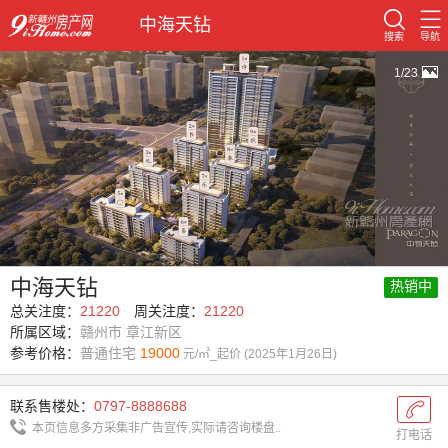
中海天钻
搜索
导航
1/23
中海天钻
热销中
总关注度：
21220
周关注度：
21220
所属区域：
赣州市 章江新区
参考价格：
普通住宅
19000
元/㎡_起价 (2025年1月26日)
联系售楼处：
0797-8888688
本页信息多方采集非广告宣传,实际请咨询楼盘..
打电话