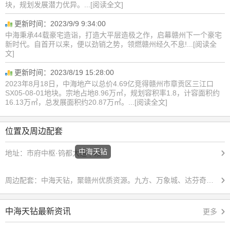
块，规划发展潜力优异。...[阅读全文]
更新时间：2023/9/9 9:34:00
中海秉承44载豪宅造诣，打造大平层造极之作，启幕赣州下一个豪宅
新时代。自首开以来，便以劲销之势，领燃赣州经久不息!...[阅读全
文]
更新时间：2023/8/19 15:28:00
2023年8月18日，中海地产以总价4.69亿竞得赣州市章贡区三江口
SX05-08-01地块。宗地占地8.96万㎡，规划容积率1.8，计容面积约
16.13万㎡，总发展面积约20.87万㎡。...[阅读全文]
位置及周边配套
中海天钻
地址：
市府中枢·钨都大道中段
周边配套：
中海天钻，聚赣州优质资源。九方、万象城、达芬奇国际中心、赣州之星、第五大道等商业综合体，畅享繁华万象；市博物馆、市大剧院、市体育中心、市游泳馆等文体资源云集，引领人文风尚；市保育院、章江路小学、章贡中学、赣州三中、厚德外国语学校等环绕，护航成长教育；中央生态公园、赞贤公园、长征广场等城市生态环绕，惬意漫步于市心绿境。
中海天钻最新资讯
更多