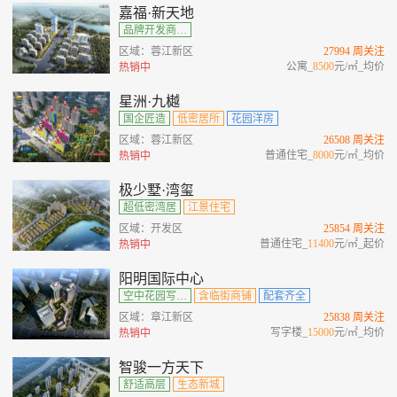
嘉福·新天地
品牌开发商、城央绿肺观邸、多维商业范本、公园环绕
区域：蓉江新区
27994 周关注
公寓_
8500
元/㎡_均价
热销中
星洲·九樾
国企匠造
低密居所
花园洋房
区域：蓉江新区
26508 周关注
普通住宅_
8000
元/㎡_均价
热销中
极少墅·湾玺
超低密湾居
江景住宅
区域：开发区
25854 周关注
普通住宅_
11400
元/㎡_起价
热销中
阳明国际中心
空中花园写字楼
含临街商铺
配套齐全
区域：章江新区
25838 周关注
写字楼_
15000
元/㎡_均价
热销中
智骏一方天下
舒适高层
生态新城