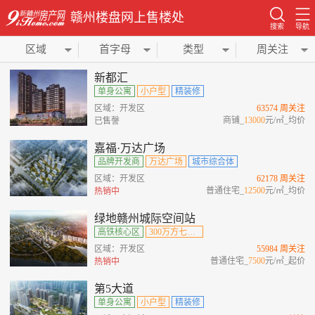
赣州楼盘网上售楼处
搜索
导航
区域
首字母
类型
周关注
新都汇
单身公寓
小户型
精装修
区域：开发区
63574 周关注
商铺_
13000
元/㎡_均价
已售謦
嘉福·万达广场
品牌开发商
万达广场
城市综合体
区域：开发区
62178 周关注
普通住宅_
12500
元/㎡_均价
热销中
绿地赣州城际空间站
高铁核心区
300万方七位一体综合城
区域：开发区
55984 周关注
普通住宅_
7500
元/㎡_起价
热销中
第5大道
单身公寓
小户型
精装修