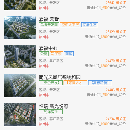
区域：开发区
25642 周关注
普通住宅_
6500
元/㎡_均价
热销中
嘉福·云墅
品牌开发商
空中大平层
宜居生态
区域：开发区
25129 周关注
普通住宅_
13000
元/㎡_均价
热销中
嘉福中心
公寓
写字楼
商铺
区域：章江新区
24470 周关注
普通住宅_
13000
元/㎡_均价
热销中
南光凤凰居锦绣和园
【央企开发】
【可售人才房】
【高标精装】
区域：开发区
24403 周关注
普通住宅_
7500
元/㎡_均价
热销中
恒瑞·新光悦府
【纯洋房社区】【改善楼盘】【毛坯交付】【超大景观阳台 】【私享电梯厅】
区域：蓉江新区
24234 周关注
普通住宅_
10000
元/㎡_均价
热销中