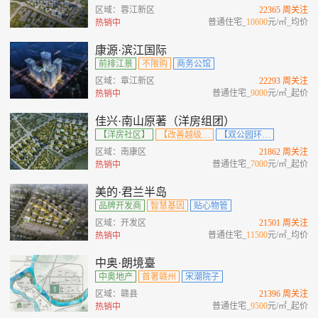
区域：蓉江新区
22365 周关注
普通住宅_
10600
元/㎡_均价
热销中
康源·滨江国际
前排江景
不限购
商务公馆
区域：章江新区
22293 周关注
普通住宅_
9000
元/㎡_起价
热销中
佳兴·南山原著（洋房组团）
【洋房社区】
【改善越级住区】
【双公园环绕】
区域：南康区
21862 周关注
普通住宅_
7000
元/㎡_起价
热销中
美的·君兰半岛
品牌开发商
智慧基因
贴心物管
区域：开发区
21501 周关注
普通住宅_
11500
元/㎡_均价
热销中
中奥·朗境臺
中奥地产
首著赣州
宋潮院子
区域：赣县
21396 周关注
普通住宅_
9500
元/㎡_起价
热销中