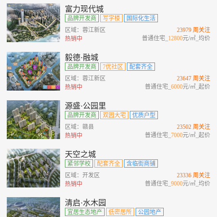
富力现代城
品牌开发商
写字楼
国际化生活
区域：蓉江新区
23979 周关注
普通住宅_
12800
元/㎡_均价
热销中
毅德·融城
品牌开发商
7优社区
配套齐全
区域：蓉江新区
23647 周关注
普通住宅_
6000
元/㎡_起价
热销中
源盛·公园里
品牌开发商
双园大宅
优质户型
区域：赣县
23502 周关注
普通住宅_
7000
元/㎡_起价
热销中
天空之城
紧邻学校
配套齐全
含临街商铺
区域：开发区
23336 周关注
普通住宅_
9000
元/㎡_均价
热销中
清启·水木园
宜居生态地产
低密居所
公园地产