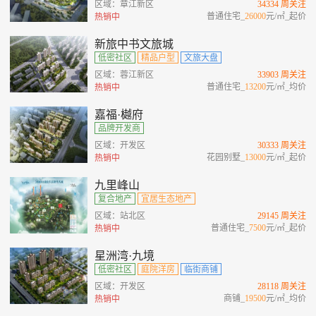
区域：章江新区
34334 周关注
普通住宅_
26000
元/㎡_起价
热销中
新旅中书文旅城
低密社区
精品户型
文旅大盘
区域：蓉江新区
33903 周关注
普通住宅_
13200
元/㎡_均价
热销中
嘉福·樾府
品牌开发商
区域：开发区
30333 周关注
花园别墅_
13000
元/㎡_起价
热销中
九里峰山
复合地产
宜居生态地产
区域：站北区
29145 周关注
普通住宅_
7500
元/㎡_起价
热销中
星洲湾·九境
低密社区
庭院洋房
临街商铺
区域：开发区
28118 周关注
商铺_
19500
元/㎡_均价
热销中