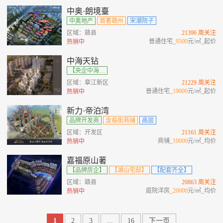
中奥·朗境臺
中奥地产
首著赣州
宋潮院子
区域：赣县
21396 周关注
普通住宅_
9500
元/㎡_起价
热销中
中海天钻
【央企中海】【双轴金脊】【宋式大宅】【高端圈层】
区域：章江新区
21229 周关注
普通住宅_
19000
元/㎡_起价
热销中
新力·帝泊湾
品牌开发商
含临街商铺
高层
区域：开发区
21161 周关注
商铺_
10000
元/㎡_均价
热销中
嘉福原山著
【品牌房企】
【湖山宅邸】
【配套齐全】
区域：赣县
20863 周关注
庭院洋房_
20000
元/㎡_均价
热销中
1
2
3
...
16
下一页