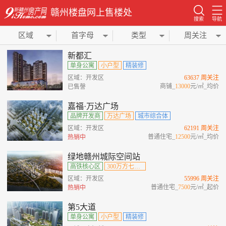
赣州楼盘网上售楼处
搜索
导航
区域
首字母
类型
周关注
新都汇
单身公寓
小户型
精装修
区域：开发区
63637 周关注
商铺_
13000
元/㎡_均价
已售謦
嘉福·万达广场
品牌开发商
万达广场
城市综合体
区域：开发区
62191 周关注
普通住宅_
12500
元/㎡_均价
热销中
绿地赣州城际空间站
高铁核心区
300万方七位一体综合城
区域：开发区
55996 周关注
普通住宅_
7500
元/㎡_起价
热销中
第5大道
单身公寓
小户型
精装修