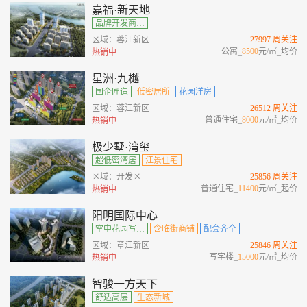
嘉福·新天地
品牌开发商、城央绿肺观邸、多维商业范本、公园环绕
区域：蓉江新区
27997 周关注
公寓_
8500
元/㎡_均价
热销中
星洲·九樾
国企匠造
低密居所
花园洋房
区域：蓉江新区
26512 周关注
普通住宅_
8000
元/㎡_均价
热销中
极少墅·湾玺
超低密湾居
江景住宅
区域：开发区
25856 周关注
普通住宅_
11400
元/㎡_起价
热销中
阳明国际中心
空中花园写字楼
含临街商铺
配套齐全
区域：章江新区
25846 周关注
写字楼_
15000
元/㎡_均价
热销中
智骏一方天下
舒适高层
生态新城