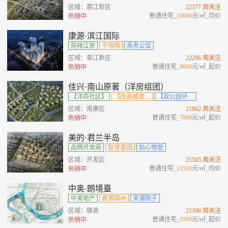
区域：蓉江新区
22377 周关注
普通住宅_
10600
元/㎡_均价
热销中
康源·滨江国际
前排江景
不限购
商务公馆
区域：章江新区
22296 周关注
普通住宅_
9000
元/㎡_起价
热销中
佳兴·南山原著（洋房组团）
【洋房社区】
【改善越级住区】
【双公园环绕】
区域：南康区
21862 周关注
普通住宅_
7000
元/㎡_起价
热销中
美的·君兰半岛
品牌开发商
智慧基因
贴心物管
区域：开发区
21505 周关注
普通住宅_
11500
元/㎡_均价
热销中
中奥·朗境臺
中奥地产
首著赣州
宋潮院子
区域：赣县
21396 周关注
普通住宅_
9500
元/㎡_起价
热销中