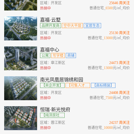
区域：开发区
25646 周关注
普通住宅_
6500
元/㎡_均价
热销中
嘉福·云墅
品牌开发商
空中大平层
宜居生态
区域：开发区
25130 周关注
普通住宅_
13000
元/㎡_均价
热销中
嘉福中心
公寓
写字楼
商铺
区域：章江新区
24473 周关注
普通住宅_
13000
元/㎡_均价
热销中
南光凤凰居锦绣和园
【央企开发】
【可售人才房】
【高标精装】
区域：开发区
24408 周关注
普通住宅_
7500
元/㎡_均价
热销中
恒瑞·新光悦府
【纯洋房社区】【改善楼盘】【毛坯交付】【超大景观阳台 】【私享电梯厅】
区域：蓉江新区
24237 周关注
普通住宅_
10000
元/㎡_均价
热销中