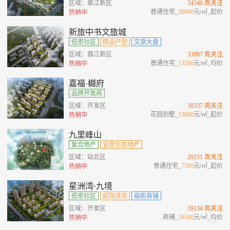
区域：章江新区
34340 周关注
普通住宅_
26000
元/㎡_起价
热销中
新旅中书文旅城
低密社区
精品户型
文旅大盘
区域：蓉江新区
33907 周关注
普通住宅_
13200
元/㎡_均价
热销中
嘉福·樾府
品牌开发商
区域：开发区
30337 周关注
花园别墅_
13000
元/㎡_起价
热销中
九里峰山
复合地产
宜居生态地产
区域：站北区
29151 周关注
普通住宅_
7500
元/㎡_起价
热销中
星洲湾·九境
低密社区
庭院洋房
临街商铺
区域：开发区
28134 周关注
商铺_
19500
元/㎡_均价
热销中