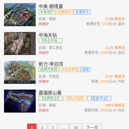
中奥·朗境臺
中奥地产
首著赣州
宋潮院子
区域：赣县
21396 周关注
普通住宅_
9500
元/㎡_起价
热销中
中海天钻
【央企中海】【双轴金脊】【宋式大宅】【高端圈层】
区域：章江新区
21231 周关注
普通住宅_
19000
元/㎡_起价
热销中
新力·帝泊湾
品牌开发商
含临街商铺
高层
区域：开发区
21167 周关注
商铺_
10000
元/㎡_均价
热销中
嘉福原山著
【品牌房企】
【湖山宅邸】
【配套齐全】
区域：赣县
20870 周关注
庭院洋房_
20000
元/㎡_均价
热销中
1
2
3
...
16
下一页