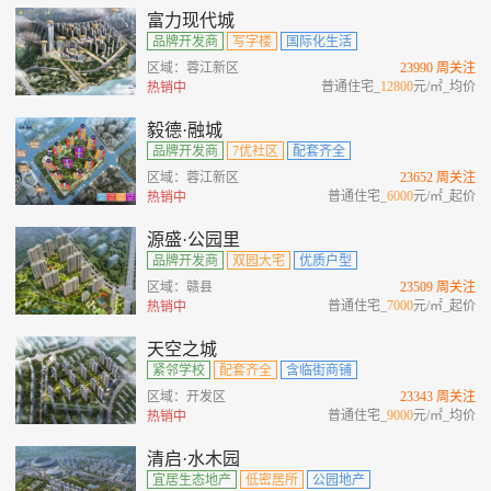
富力现代城
品牌开发商
写字楼
国际化生活
区域：蓉江新区
23990 周关注
普通住宅_
12800
元/㎡_均价
热销中
毅德·融城
品牌开发商
7优社区
配套齐全
区域：蓉江新区
23652 周关注
普通住宅_
6000
元/㎡_起价
热销中
源盛·公园里
品牌开发商
双园大宅
优质户型
区域：赣县
23509 周关注
普通住宅_
7000
元/㎡_起价
热销中
天空之城
紧邻学校
配套齐全
含临街商铺
区域：开发区
23343 周关注
普通住宅_
9000
元/㎡_均价
热销中
清启·水木园
宜居生态地产
低密居所
公园地产