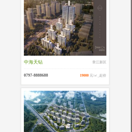
中海天钻
章江新区
0797-8888688
19000
元/㎡_起价