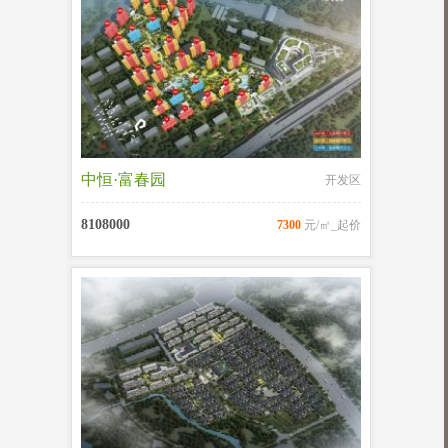
中恒·富春园
开发区
8108000
7300
元/㎡_起价