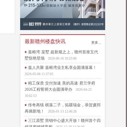
最新赣州楼盘快讯
更多...
嘉榕湾·棠墅 超新规之上，赣州首座五代
墅惊艳登场
2026-06-16 10:23:06
嘉人共聚 嘉榕湾业主私享会圆满落幕！
2026-05-06 11:37:05
精工保质 交付加速 美的高速·君兰学府
2026工程誓师大会圆满举办
2026-04-25
10:02:13
传奇再续 棋落二子，拓疆瑞金，恭贺虞邦
再摘新地！
2026-01-13 12:46:26
三江原墅 营销中心盛大开放！赣州首个四
代洋房倾城亮相