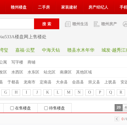
赣州楼盘
二手房
家装建材
房产经纪人
手
赣州生活
赣州房产
D1%u533A楼盘网上售楼处
·湾玺
嘉福·云墅
中海天钻
赣县水木年华
城发·越秀江
公寓
写字楼
商铺
发区
水西区
水东区
站北区
南康区
其他区域
县
于都县
龙南市
定南县
大余县
会昌县
崇义县
上犹县
安
G
H
I
J
K
L
M
N
O
P
Q
R
20
4
在售楼盘
待售楼盘
0
/ 