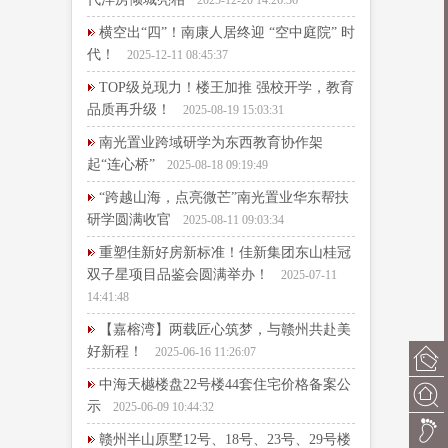
2025-12-20 14:26:36
横空出“四”！南康人居终迎 “空中庭院” 时
代！
2025-12-11 08:45:37
TOP级兑现力！楼王加推 强校开学，教育
品质再升级！
2025-08-19 15:03:31
南光置业跨域研学为东西教育协作架
起“连心桥”
2025-08-18 09:19:49
“跨越山海，点亮微芒”南光置业华东帮扶
研学圆满收官
2025-08-11 09:03:34
重塑佳新好房新标准！佳新集团东山桂冠
双子星项目品鉴会圆满举办！
2025-07-11
14:41:48
【嘉榕湾】两载匠心筑梦，与赣州共赴美
好新程！
2025-06-16 11:26:07
中海天樾楼盘22号楼44套住宅价格备案公
示
2025-06-09 10:44:32
赣州半山原墅12号、18号、23号、29号楼