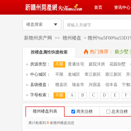
首页
资讯中心
楼盘搜索
新赣州房产网
>>
赣州楼盘
> 赣州%u5F00%u53
热门推荐：
极少墅
按楼盘属性快捷检索
房源类型：
不限
普通住宅
庭院洋房
花园别墅
中心城区：
不限
老城区
章江新区
蓉江新区
开
县级楼盘：
赣县区
瑞金市
兴国县
信丰县
宁都
字母检索：
不限
A
B
C
D
E
F
赣州楼盘列表
周关注榜
总关注榜
累计检索到
0
条赣州楼盘信息