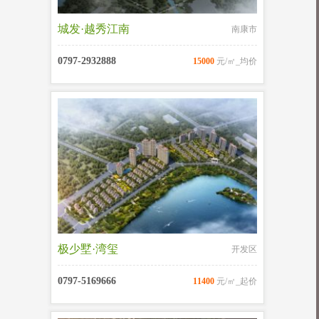
城发·越秀江南
南康市
0797-2932888
15000
元/㎡_均价
极少墅·湾玺
开发区
0797-5169666
11400
元/㎡_起价