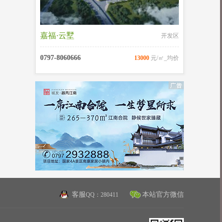
嘉福·云墅
开发区
0797-8060666
13000
元/㎡_均价
客服
本站官方微信
QQ：280411