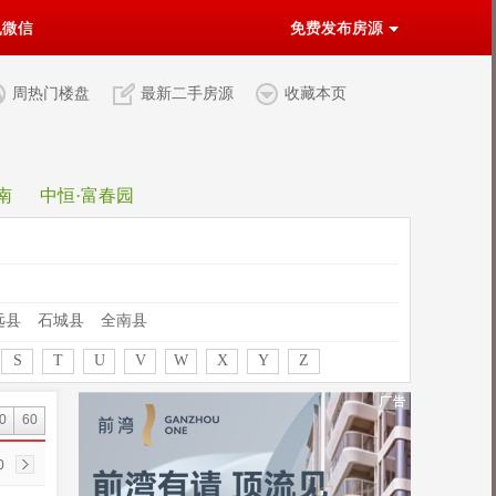
机微信
免费发布房源
周热门楼盘
最新二手房源
收藏本页
南
中恒·富春园
远县
石城县
全南县
S
T
U
V
W
X
Y
Z
0
60
0