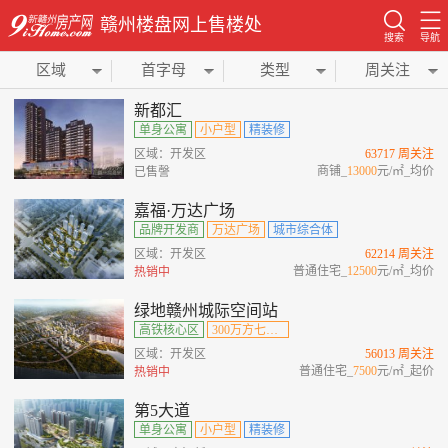
赣州楼盘网上售楼处
搜索
导航
区域
首字母
类型
周关注
新都汇
单身公寓
小户型
精装修
区域：开发区
63717 周关注
商铺_
13000
元/㎡_均价
已售謦
嘉福·万达广场
品牌开发商
万达广场
城市综合体
区域：开发区
62214 周关注
普通住宅_
12500
元/㎡_均价
热销中
绿地赣州城际空间站
高铁核心区
300万方七位一体综合城
区域：开发区
56013 周关注
普通住宅_
7500
元/㎡_起价
热销中
第5大道
单身公寓
小户型
精装修