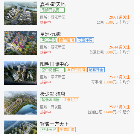
嘉福·新天地
品牌开发商、城央绿肺观邸、多维商业范本、公园环绕
区域：蓉江新区
28001 周关注
公寓_
8500
元/㎡_均价
热销中
星洲·九樾
国企匠造
低密居所
花园洋房
区域：蓉江新区
26514 周关注
普通住宅_
8000
元/㎡_均价
热销中
阳明国际中心
空中花园写字楼
含临街商铺
配套齐全
区域：章江新区
25863 周关注
写字楼_
15000
元/㎡_均价
热销中
极少墅·湾玺
超低密湾居
江景住宅
区域：开发区
25862 周关注
普通住宅_
11400
元/㎡_起价
热销中
智骏一方天下
舒适高层
生态新城