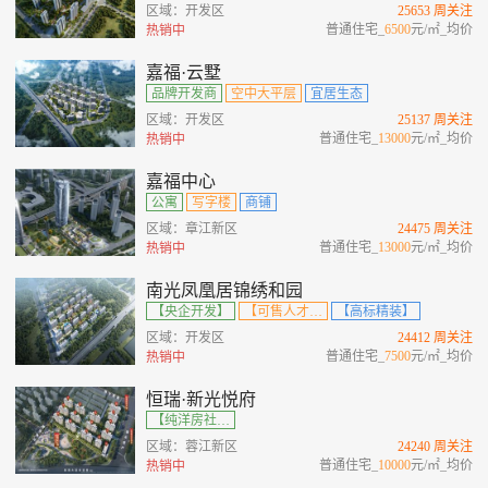
区域：开发区
25653 周关注
普通住宅_
6500
元/㎡_均价
热销中
嘉福·云墅
品牌开发商
空中大平层
宜居生态
区域：开发区
25137 周关注
普通住宅_
13000
元/㎡_均价
热销中
嘉福中心
公寓
写字楼
商铺
区域：章江新区
24475 周关注
普通住宅_
13000
元/㎡_均价
热销中
南光凤凰居锦绣和园
【央企开发】
【可售人才房】
【高标精装】
区域：开发区
24412 周关注
普通住宅_
7500
元/㎡_均价
热销中
恒瑞·新光悦府
【纯洋房社区】【改善楼盘】【毛坯交付】【超大景观阳台 】【私享电梯厅】
区域：蓉江新区
24240 周关注
普通住宅_
10000
元/㎡_均价
热销中