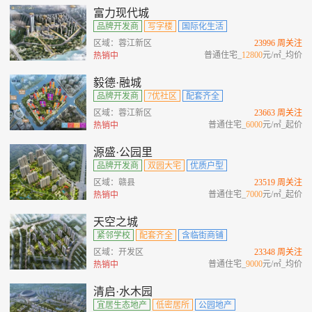
富力现代城
品牌开发商
写字楼
国际化生活
区域：蓉江新区
23996 周关注
普通住宅_
12800
元/㎡_均价
热销中
毅德·融城
品牌开发商
7优社区
配套齐全
区域：蓉江新区
23663 周关注
普通住宅_
6000
元/㎡_起价
热销中
源盛·公园里
品牌开发商
双园大宅
优质户型
区域：赣县
23519 周关注
普通住宅_
7000
元/㎡_起价
热销中
天空之城
紧邻学校
配套齐全
含临街商铺
区域：开发区
23348 周关注
普通住宅_
9000
元/㎡_均价
热销中
清启·水木园
宜居生态地产
低密居所
公园地产