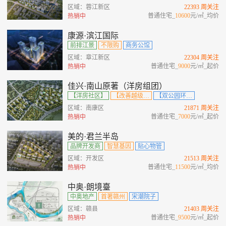
区域：蓉江新区
22393 周关注
普通住宅_
10600
元/㎡_均价
热销中
康源·滨江国际
前排江景
不限购
商务公馆
区域：章江新区
22304 周关注
普通住宅_
9000
元/㎡_起价
热销中
佳兴·南山原著（洋房组团）
【洋房社区】
【改善越级住区】
【双公园环绕】
区域：南康区
21871 周关注
普通住宅_
7000
元/㎡_起价
热销中
美的·君兰半岛
品牌开发商
智慧基因
贴心物管
区域：开发区
21513 周关注
普通住宅_
11500
元/㎡_均价
热销中
中奥·朗境臺
中奥地产
首著赣州
宋潮院子
区域：赣县
21403 周关注
普通住宅_
9500
元/㎡_起价
热销中