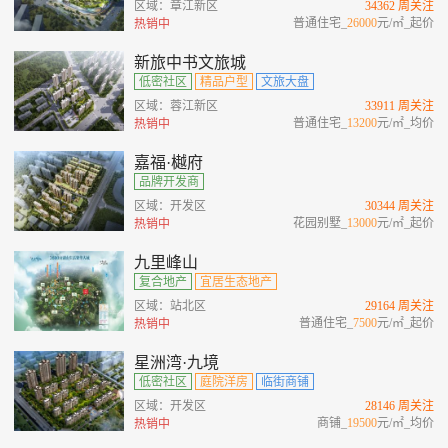
区域：章江新区
34362 周关注
普通住宅_
26000
元/㎡_起价
热销中
新旅中书文旅城
低密社区
精品户型
文旅大盘
区域：蓉江新区
33911 周关注
普通住宅_
13200
元/㎡_均价
热销中
嘉福·樾府
品牌开发商
区域：开发区
30344 周关注
花园别墅_
13000
元/㎡_起价
热销中
九里峰山
复合地产
宜居生态地产
区域：站北区
29164 周关注
普通住宅_
7500
元/㎡_起价
热销中
星洲湾·九境
低密社区
庭院洋房
临街商铺
区域：开发区
28146 周关注
商铺_
19500
元/㎡_均价
热销中