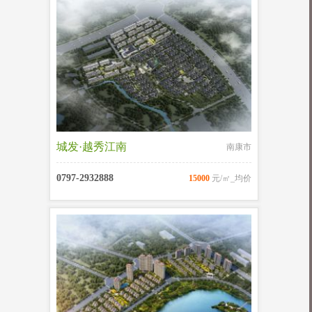
城发·越秀江南
南康市
0797-2932888
15000
元/㎡_均价