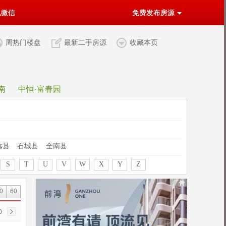
机微信
免费发布房源
周热门楼盘
最新二手房源
收藏本页
南
中恒·富春园
远县
石城县
全南县
S
T
U
V
W
X
Y
Z
0
60
0