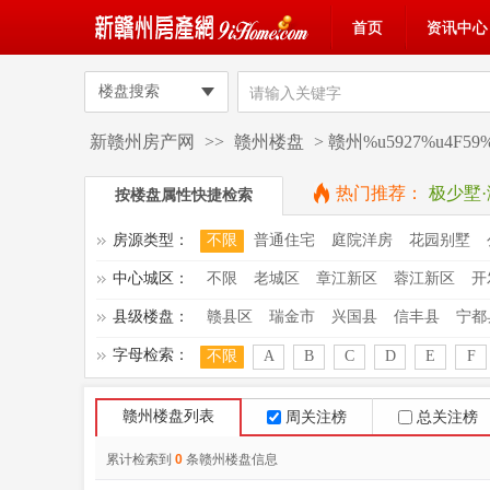
首页
资讯中心
楼盘搜索
新赣州房产网
>>
赣州楼盘
> 赣州%u5927%u4F
热门推荐：
极少墅
按楼盘属性快捷检索
房源类型：
不限
普通住宅
庭院洋房
花园别墅
中心城区：
不限
老城区
章江新区
蓉江新区
开
县级楼盘：
赣县区
瑞金市
兴国县
信丰县
宁都
字母检索：
不限
A
B
C
D
E
F
赣州楼盘列表
周关注榜
总关注榜
累计检索到
0
条赣州楼盘信息