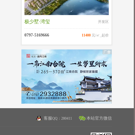
极少墅·湾玺
开发区
0797-5169666
11400
元/㎡_起价
客服
本站官方微信
QQ：280411