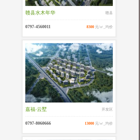
赣县水木年华
赣县
0797-4560011
8300
元/㎡_均价
嘉福·云墅
开发区
0797-8060666
13000
元/㎡_均价