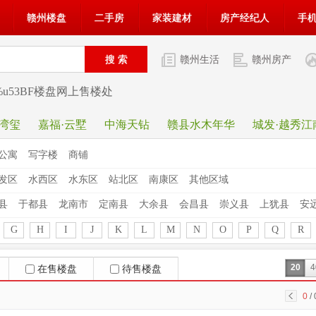
赣州楼盘
二手房
家装建材
房产经纪人
手
赣州生活
赣州房产
59%u53BF楼盘网上售楼处
·湾玺
嘉福·云墅
中海天钻
赣县水木年华
城发·越秀江
公寓
写字楼
商铺
发区
水西区
水东区
站北区
南康区
其他区域
县
于都县
龙南市
定南县
大余县
会昌县
崇义县
上犹县
安
G
H
I
J
K
L
M
N
O
P
Q
R
20
4
在售楼盘
待售楼盘
0
/ 