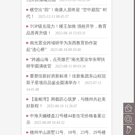
2025-12-20 14:26:36
横空出“四”！南康人居终迎 “空中庭院” 时
代！
2025-12-11 08:45:37
TOP级兑现力！楼王加推 强校开学，教育
品质再升级！
2025-08-19 15:03:31
南光置业跨域研学为东西教育协作架
起“连心桥”
2025-08-18 09:19:49
“跨越山海，点亮微芒”南光置业华东帮扶
研学圆满收官
2025-08-11 09:03:34
重塑佳新好房新标准！佳新集团东山桂冠
双子星项目品鉴会圆满举办！
2025-07-11
14:41:48
【嘉榕湾】两载匠心筑梦，与赣州共赴美
好新程！
2025-06-16 11:26:07
中海天樾楼盘22号楼44套住宅价格备案公
示
2025-06-09 10:44:32
赣州半山原墅12号、18号、23号、29号楼