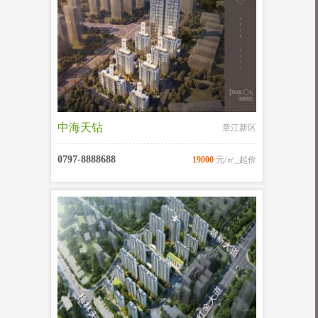
中海天钻
章江新区
0797-8888688
19000
元/㎡_起价