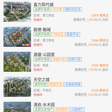
富力现代城
品牌开发商
写字楼
国际化生活
区域：蓉江新区
23976 周关注
普通住宅_
12800
元/㎡_均价
热销中
毅德·融城
品牌开发商
7优社区
配套齐全
区域：蓉江新区
23644 周关注
普通住宅_
6000
元/㎡_起价
热销中
源盛·公园里
品牌开发商
双园大宅
优质户型
区域：赣县
23501 周关注
普通住宅_
7000
元/㎡_起价
热销中
天空之城
紧邻学校
配套齐全
含临街商铺
区域：开发区
23336 周关注
普通住宅_
9000
元/㎡_均价
热销中
清启·水木园
宜居生态地产
低密居所
公园地产