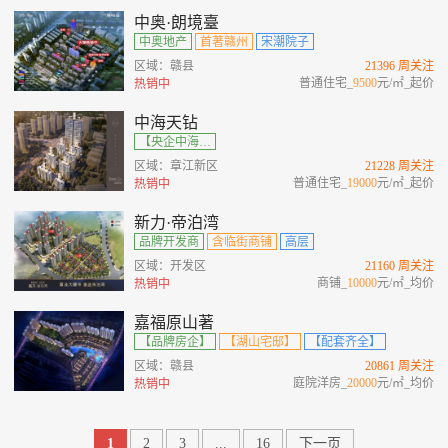
中奥·朗境臺
中奥地产
首著赣州
宋潮院子
区域：赣县
21396 周关注
普通住宅_
9500
元/㎡_起价
热销中
中海天钻
【央企中海】【双轴金脊】【宋式大宅】【高端圈层】
区域：章江新区
21228 周关注
普通住宅_
19000
元/㎡_起价
热销中
新力·帝泊湾
品牌开发商
含临街商铺
高层
区域：开发区
21160 周关注
商铺_
10000
元/㎡_均价
热销中
嘉福原山著
【品牌房企】
【湖山宅邸】
【配套齐全】
区域：赣县
20861 周关注
庭院洋房_
20000
元/㎡_均价
热销中
1
2
3
...
16
下一页