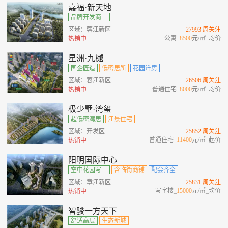
嘉福·新天地
品牌开发商、城央绿肺观邸、多维商业范本、公园环绕
区域：蓉江新区
27993 周关注
公寓_
8500
元/㎡_均价
热销中
星洲·九樾
国企匠造
低密居所
花园洋房
区域：蓉江新区
26506 周关注
普通住宅_
8000
元/㎡_均价
热销中
极少墅·湾玺
超低密湾居
江景住宅
区域：开发区
25852 周关注
普通住宅_
11400
元/㎡_起价
热销中
阳明国际中心
空中花园写字楼
含临街商铺
配套齐全
区域：章江新区
25831 周关注
写字楼_
15000
元/㎡_均价
热销中
智骏一方天下
舒适高层
生态新城