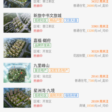
区域：章江新区
34332 周关注
普通住宅_
26000
元/㎡_起价
热销中
新旅中书文旅城
低密社区
精品户型
文旅大盘
区域：蓉江新区
33901 周关注
普通住宅_
13200
元/㎡_均价
热销中
嘉福·樾府
品牌开发商
区域：开发区
30328 周关注
花园别墅_
13000
元/㎡_起价
热销中
九里峰山
复合地产
宜居生态地产
区域：站北区
29141 周关注
普通住宅_
7500
元/㎡_起价
热销中
星洲湾·九境
低密社区
庭院洋房
临街商铺
区域：开发区
28109 周关注
商铺_
19500
元/㎡_均价
热销中