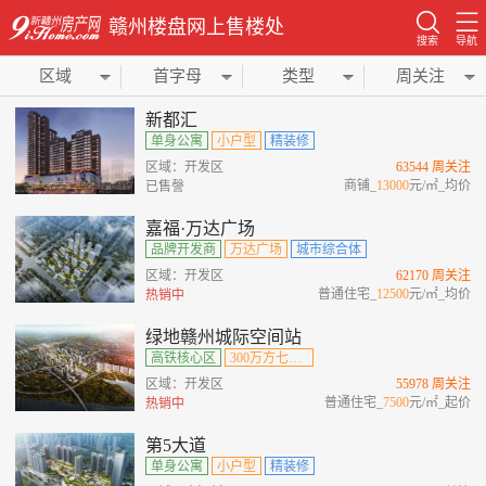
赣州楼盘网上售楼处
搜索
导航
区域
首字母
类型
周关注
新都汇
单身公寓
小户型
精装修
区域：开发区
63544 周关注
商铺_
13000
元/㎡_均价
已售謦
嘉福·万达广场
品牌开发商
万达广场
城市综合体
区域：开发区
62170 周关注
普通住宅_
12500
元/㎡_均价
热销中
绿地赣州城际空间站
高铁核心区
300万方七位一体综合城
区域：开发区
55978 周关注
普通住宅_
7500
元/㎡_起价
热销中
第5大道
单身公寓
小户型
精装修