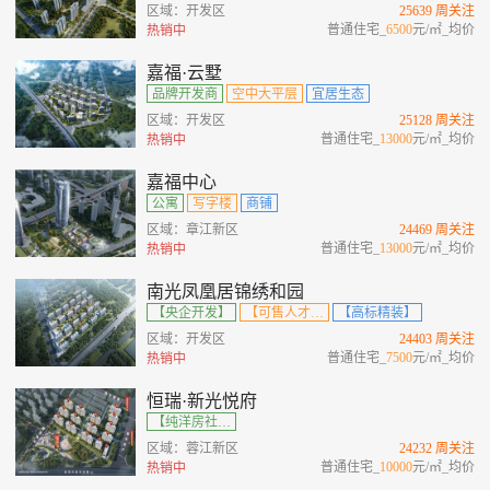
区域：开发区
25639 周关注
普通住宅_
6500
元/㎡_均价
热销中
嘉福·云墅
品牌开发商
空中大平层
宜居生态
区域：开发区
25128 周关注
普通住宅_
13000
元/㎡_均价
热销中
嘉福中心
公寓
写字楼
商铺
区域：章江新区
24469 周关注
普通住宅_
13000
元/㎡_均价
热销中
南光凤凰居锦绣和园
【央企开发】
【可售人才房】
【高标精装】
区域：开发区
24403 周关注
普通住宅_
7500
元/㎡_均价
热销中
恒瑞·新光悦府
【纯洋房社区】【改善楼盘】【毛坯交付】【超大景观阳台 】【私享电梯厅】
区域：蓉江新区
24232 周关注
普通住宅_
10000
元/㎡_均价
热销中