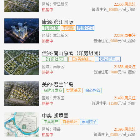
区域：蓉江新区
22360 周关注
普通住宅_
10600
元/㎡_均价
热销中
康源·滨江国际
前排江景
不限购
商务公馆
区域：章江新区
22293 周关注
普通住宅_
9000
元/㎡_起价
热销中
佳兴·南山原著（洋房组团）
【洋房社区】
【改善越级住区】
【双公园环绕】
区域：南康区
21858 周关注
普通住宅_
7000
元/㎡_起价
热销中
美的·君兰半岛
品牌开发商
智慧基因
贴心物管
区域：开发区
21499 周关注
普通住宅_
11500
元/㎡_均价
热销中
中奥·朗境臺
中奥地产
首著赣州
宋潮院子
区域：赣县
21396 周关注
普通住宅_
9500
元/㎡_起价
热销中