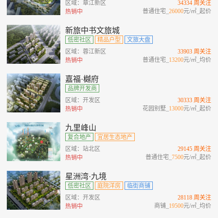
区域：章江新区
34334 周关注
普通住宅_
26000
元/㎡_起价
热销中
新旅中书文旅城
低密社区
精品户型
文旅大盘
区域：蓉江新区
33903 周关注
普通住宅_
13200
元/㎡_均价
热销中
嘉福·樾府
品牌开发商
区域：开发区
30333 周关注
花园别墅_
13000
元/㎡_起价
热销中
九里峰山
复合地产
宜居生态地产
区域：站北区
29145 周关注
普通住宅_
7500
元/㎡_起价
热销中
星洲湾·九境
低密社区
庭院洋房
临街商铺
区域：开发区
28118 周关注
商铺_
19500
元/㎡_均价
热销中