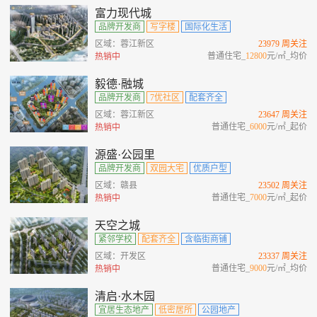
富力现代城
品牌开发商
写字楼
国际化生活
区域：蓉江新区
23979 周关注
普通住宅_
12800
元/㎡_均价
热销中
毅德·融城
品牌开发商
7优社区
配套齐全
区域：蓉江新区
23647 周关注
普通住宅_
6000
元/㎡_起价
热销中
源盛·公园里
品牌开发商
双园大宅
优质户型
区域：赣县
23502 周关注
普通住宅_
7000
元/㎡_起价
热销中
天空之城
紧邻学校
配套齐全
含临街商铺
区域：开发区
23337 周关注
普通住宅_
9000
元/㎡_均价
热销中
清启·水木园
宜居生态地产
低密居所
公园地产