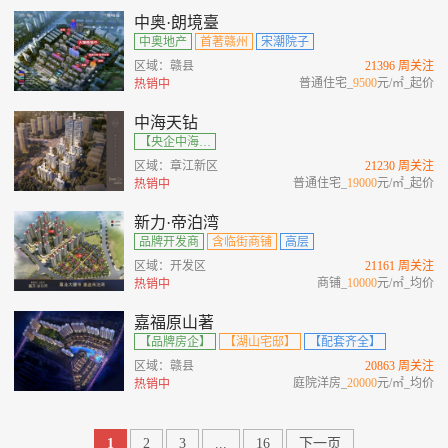
中奥·朗境臺
中奥地产
首著赣州
宋潮院子
区域：赣县
21396 周关注
普通住宅_
9500
元/㎡_起价
热销中
中海天钻
【央企中海】【双轴金脊】【宋式大宅】【高端圈层】
区域：章江新区
21230 周关注
普通住宅_
19000
元/㎡_起价
热销中
新力·帝泊湾
品牌开发商
含临街商铺
高层
区域：开发区
21161 周关注
商铺_
10000
元/㎡_均价
热销中
嘉福原山著
【品牌房企】
【湖山宅邸】
【配套齐全】
区域：赣县
20863 周关注
庭院洋房_
20000
元/㎡_均价
热销中
1
2
3
...
16
下一页