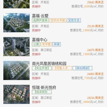
区域：开发区
25642 周关注
普通住宅_
6500
元/㎡_均价
热销中
嘉福·云墅
品牌开发商
空中大平层
宜居生态
区域：开发区
25129 周关注
普通住宅_
13000
元/㎡_均价
热销中
嘉福中心
公寓
写字楼
商铺
区域：章江新区
24470 周关注
普通住宅_
13000
元/㎡_均价
热销中
南光凤凰居锦绣和园
【央企开发】
【可售人才房】
【高标精装】
区域：开发区
24403 周关注
普通住宅_
7500
元/㎡_均价
热销中
恒瑞·新光悦府
【纯洋房社区】【改善楼盘】【毛坯交付】【超大景观阳台 】【私享电梯厅】
区域：蓉江新区
24234 周关注
普通住宅_
10000
元/㎡_均价
热销中