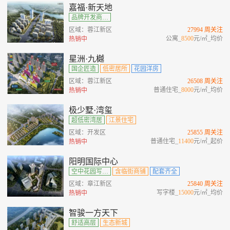
嘉福·新天地
品牌开发商、城央绿肺观邸、多维商业范本、公园环绕
区域：蓉江新区
27994 周关注
公寓_
8500
元/㎡_均价
热销中
星洲·九樾
国企匠造
低密居所
花园洋房
区域：蓉江新区
26508 周关注
普通住宅_
8000
元/㎡_均价
热销中
极少墅·湾玺
超低密湾居
江景住宅
区域：开发区
25855 周关注
普通住宅_
11400
元/㎡_起价
热销中
阳明国际中心
空中花园写字楼
含临街商铺
配套齐全
区域：章江新区
25840 周关注
写字楼_
15000
元/㎡_均价
热销中
智骏一方天下
舒适高层
生态新城