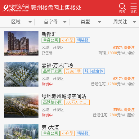
赣州楼盘网上售楼处
搜索
导航
区域
首字母
类型
周关注
新都汇
单身公寓
小户型
精装修
区域：开发区
63575 周关注
商铺_
13000
元/㎡_均价
已售謦
嘉福·万达广场
品牌开发商
万达广场
城市综合体
区域：开发区
62179 周关注
普通住宅_
12500
元/㎡_均价
热销中
绿地赣州城际空间站
高铁核心区
300万方七位一体综合城
区域：开发区
55984 周关注
普通住宅_
7500
元/㎡_起价
热销中
第5大道
单身公寓
小户型
精装修