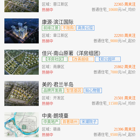
区域：蓉江新区
22365 周关注
普通住宅_
10600
元/㎡_均价
热销中
康源·滨江国际
前排江景
不限购
商务公馆
区域：章江新区
22293 周关注
普通住宅_
9000
元/㎡_起价
热销中
佳兴·南山原著（洋房组团）
【洋房社区】
【改善越级住区】
【双公园环绕】
区域：南康区
21862 周关注
普通住宅_
7000
元/㎡_起价
热销中
美的·君兰半岛
品牌开发商
智慧基因
贴心物管
区域：开发区
21501 周关注
普通住宅_
11500
元/㎡_均价
热销中
中奥·朗境臺
中奥地产
首著赣州
宋潮院子
区域：赣县
21396 周关注
普通住宅_
9500
元/㎡_起价
热销中