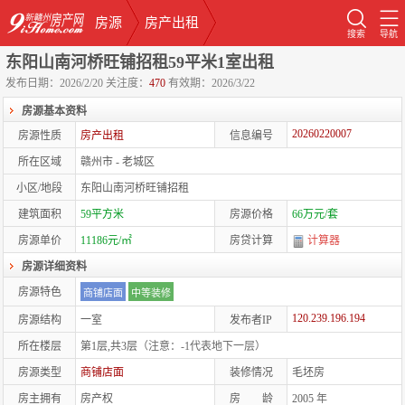
房源
房产出租
搜索
导航
东阳山南河桥旺铺招租59平米1室出租
发布日期：2026/2/20
关注度：
470
有效期：2026/3/22
房源基本资料
20260220007
房源性质
房产出租
信息编号
所在区域
赣州市 - 老城区
小区/地段
东阳山南河桥旺铺招租
建筑面积
59平方米
房源价格
66万元/套
房源单价
11186元/㎡
房贷计算
计算器
房源详细资料
房源特色
商铺店面
中等装修
120.239.196.194
房源结构
一室
发布者IP
所在楼层
第1层,共3层
（注意：-1代表地下一层）
房源类型
商铺店面
装修情况
毛坯房
房主拥有
房产权
房 龄
2005
年