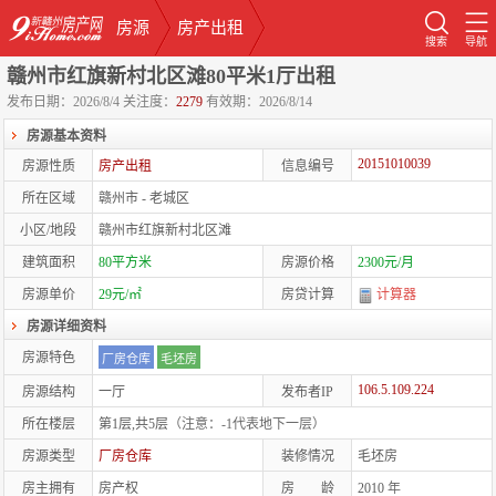
房源
房产出租
搜索
导航
赣州市红旗新村北区滩80平米1厅出租
发布日期：2026/8/4
关注度：
2279
有效期：2026/8/14
房源基本资料
20151010039
房源性质
房产出租
信息编号
所在区域
赣州市 - 老城区
小区/地段
赣州市红旗新村北区滩
建筑面积
80平方米
房源价格
2300元/月
房源单价
29元/㎡
房贷计算
计算器
房源详细资料
房源特色
厂房仓库
毛坯房
106.5.109.224
房源结构
一厅
发布者IP
所在楼层
第1层,共5层
（注意：-1代表地下一层）
房源类型
厂房仓库
装修情况
毛坯房
房主拥有
房产权
房 龄
2010
年