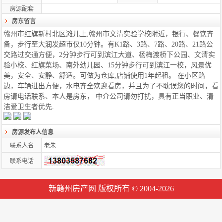
房源配套
房东留言
赣州市红旗新村北区滩儿上,赣州市文清实验学校附近，银行、餐饮齐
备，步行至大润发超市仅10分钟。有K1路、3路、7路、20路、21路公
交路过交通方便，2分钟步行可到滨江大道、杨梅渡桥下公园、文清实
验小校、红旗菜场、南外幼儿园、15分钟步行可到滨江一校，风景优
美，安全、安静、舒适。可做为仓库,店铺使用1年起租。 在小区路
边，车辆进出方便，水电齐全欢迎看房，并且为了不耽误您的时间，看
房请电话联系、本人是房东， 中介公司请勿打扰，具有正当职业、清
洁爱卫生者优先.
房源发布人信息
联系人名
老朱
联系电话
新赣州房产网 版权所有 © 2004-2026