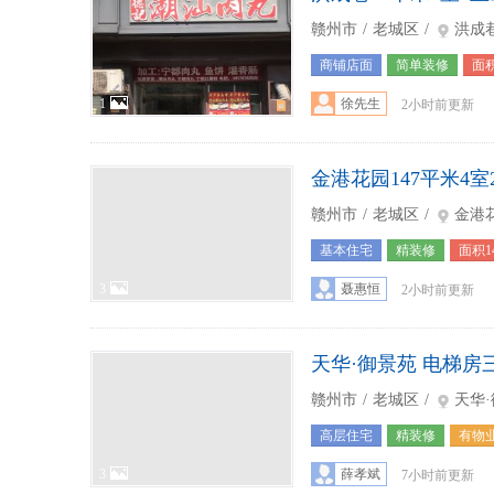
赣州市
/
老城区
/
洪成
商铺店面
简单装修
面积
1
徐先生
2小时前更新
金港花园147平米4室
赣州市
/
老城区
/
金港
基本住宅
精装修
面积1
3
聂惠恒
2小时前更新
天华·御景苑 电梯房三
赣州市
/
老城区
/
天华
高层住宅
精装修
有物
3
薛孝斌
7小时前更新