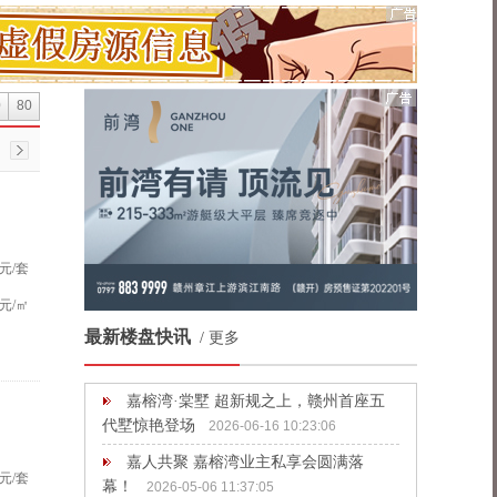
0
80
元/套
元/㎡
最新楼盘快讯
/
更多
嘉榕湾·棠墅 超新规之上，赣州首座五
代墅惊艳登场
2026-06-16 10:23:06
嘉人共聚 嘉榕湾业主私享会圆满落
元/套
幕！
2026-05-06 11:37:05