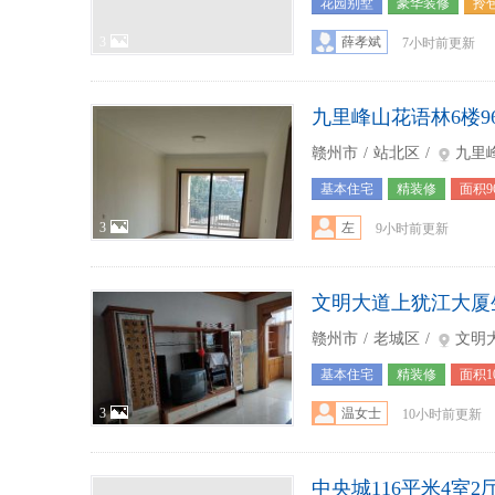
花园别墅
豪华装修
拎
3
薛孝斌
7小时前更新
九里峰山花语林6楼9
赣州市
/
站北区
/
九里
基本住宅
精装修
面积9
3
左
9小时前更新
文明大道上犹江大厦
赣州市
/
老城区
/
文明
基本住宅
精装修
面积1
3
温女士
10小时前更新
中央城116平米4室2