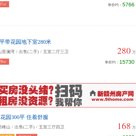
5766
37㎡
单价约：
8平带花园地下室280米
280
山里澜湾
/
出售(二手)
/
五室二厅三卫
万
15730
78㎡
单价约：
花园300平 住着舒服
168
里峰山
/
出售(二手)
/
五室三厅四卫
万