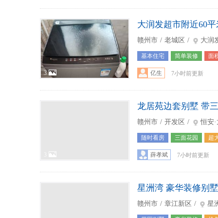
大润发超市附近60平
赣州市
/
老城区
/
大润
基本住宅
简单装修
面积
3
亿生
7小时前更新
龙居苑边套别墅 带
赣州市
/
开发区
/
恒安
随时看房
三面花园
超
3
薛孝斌
7小时前更新
星洲湾 豪华装修别墅
赣州市
/
章江新区
/
星