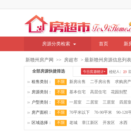
房源分类检索
首页
新
新赣州房产网
>>
房超市
> 最新赣州房源信息列
全部房源快捷筛选
租售类别：
不限
新房出售
二手房出售
求购房
房源类别：
不限
基本住宅
高层住宅
花园别墅
户型类别：
不限
一居室
二居室
三居室
四居
房产面积：
不限
70平米以下
70-90平米
90-12
区域选择：
不限
老城
章江新区
开发区
水西