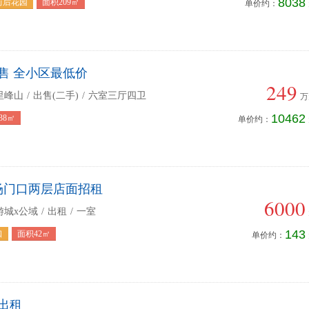
8038
前后花园
面积209㎡
单价约：
售 全小区最低价
249
里峰山
/
出售(二手)
/
六室三厅四卫
万
10462
38㎡
单价约：
场门口两层店面招租
6000
游城x公域
/
出租
/
一室
143
口
面积42㎡
单价约：
卫出租