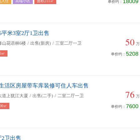
18009
包入住
高端小区
面积211㎡
单价约：
6平米3室2厅1卫出售
50
峰山花语林6楼
/
出售(新房)
/
三室二厅一卫
万
5208
6㎡
单价约：
生活区房屋带车库装修可住人车出售
76
大道上犹江大厦
/
出售(二手)
/
二室二厅一卫
万
7600
00㎡
单价约：
厅2卫出售