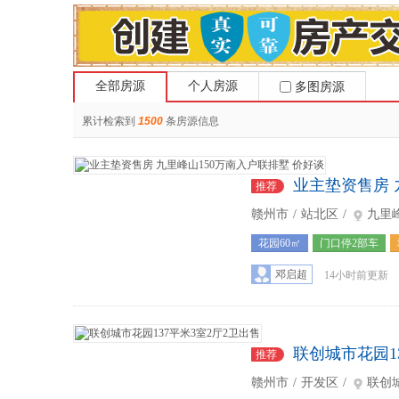
全部房源
个人房源
多图房源
累计检索到
1500
条房源信息
业主垫资售房 
推荐
赣州市
/
站北区
/
九里
花园60㎡
门口停2部车
7
邓启超
14小时前更新
联创城市花园1
推荐
赣州市
/
开发区
/
联创