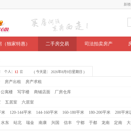
新赣
房（独家特惠）
二手房交易
司法拍卖房产
表
产
房产出租
房产求租
公寓楼
写字楼
商铺店面
厂房仓库
室
五居室
六居室
0平米
120-144平米
144-160平米
160-180平米
180-200平米
200平米
水东
站北
瑞金
南康
兴国
信丰
宁都
于都
龙南
定南
大