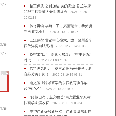
元/㎡
精工保质 交付加速 美的高速·君兰学府
2026工程誓师大会圆满举办
2026-04-25
10:02:13
传奇再续 棋落二子，拓疆瑞金，恭贺虞
邦再摘新地！
2026-01-13 12:46:26
三江原墅 营销中心盛大开放！赣州首个
元/套
四代洋房倾城亮相
2025-12-20 14:26:36
元/㎡
横空出“四”！南康人居终迎 “空中庭院”
时代！
2025-12-11 08:45:37
TOP级兑现力！楼王加推 强校开学，教
育品质再升级！
2025-08-19 15:03:31
南光置业跨域研学为东西教育协作架
起“连心桥”
2025-08-18 09:19:49
“跨越山海，点亮微芒”南光置业华东帮
扶研学圆满收官
2025-08-11 09:03:34
元/套
重塑佳新好房新标准！佳新集团东山桂