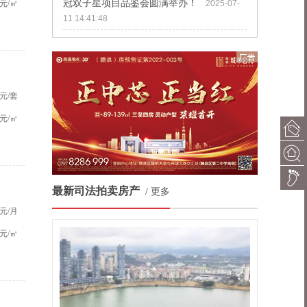
冠双子星项目品鉴会圆满举办！
元/㎡
2025-07-
11 14:41:48
元/套
元/㎡
最新司法拍卖房产
/
更多
元/月
元/㎡