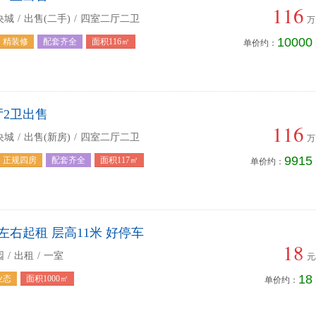
116
央城
/
出售(二手)
/
四室二厅二卫
万
10000
精装修
配套齐全
面积116㎡
单价约：
厅2卫出售
116
央城
/
出售(新房)
/
四室二厅二卫
万
9915
正规四房
配套齐全
面积117㎡
单价约：
左右起租 层高11米 好停车
18
园
/
出租
/
一室
元
18
业态
面积1000㎡
单价约：