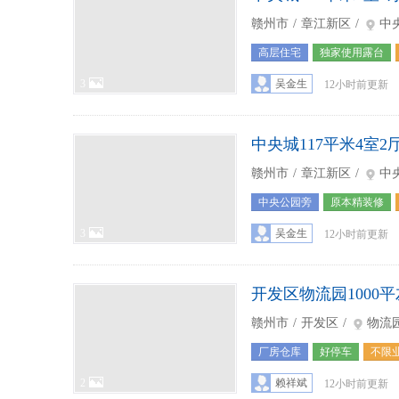
赣州市
/
章江新区
/
中
高层住宅
独家使用露台
3
吴金生
12小时前更新
中央城117平米4室2
赣州市
/
章江新区
/
中
中央公园旁
原本精装修
3
吴金生
12小时前更新
开发区物流园1000平
赣州市
/
开发区
/
物流
厂房仓库
好停车
不限
2
赖祥斌
12小时前更新