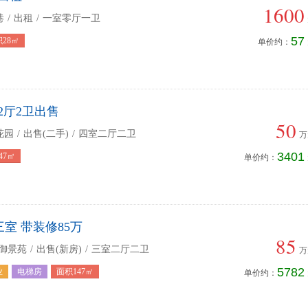
1600
巷
/
出租
/
一室零厅一卫
57
28㎡
单价约：
2厅2卫出售
50
花园
/
出售(二手)
/
四室二厅二卫
万
3401
47㎡
单价约：
室 带装修85万
85
·御景苑
/
出售(新房)
/
三室二厅二卫
万
5782
业
电梯房
面积147㎡
单价约：