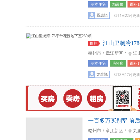
基本住宅
精装修
面积1
3
聂惠恒
8月4日22时更新
江山里澜湾17
推荐
赣州市
/
章江新区
/
江
基本住宅
毛坯房
面积1
3
龙维巍
8月3日17时更新
一百多万买别墅 前后
赣州市
/
章江新区
/
九