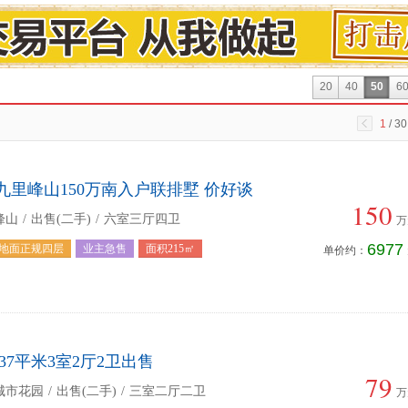
20
40
50
6
1
/ 30
九里峰山150万南入户联排墅 价好谈
150
峰山
/
出售(二手)
/
六室三厅四卫
万
6977
地面正规四层
业主急售
面积215㎡
单价约：
37平米3室2厅2卫出售
79
城市花园
/
出售(二手)
/
三室二厅二卫
万