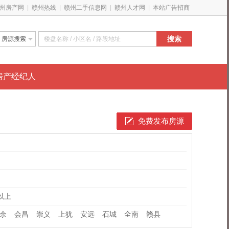
州房产网
|
赣州热线
|
赣州二手信息网
|
赣州人才网
|
本站广告招商
搜索
房源搜索
新房特惠
搜经纪人
房产经纪人
免费发布房源
以上
余
会昌
崇义
上犹
安远
石城
全南
赣县