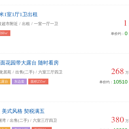
米1室1厅1卫出租
1
发超市附近
/
出租
/
一室一厅一卫
0
60㎡
单价约：
三面花园带大露台 随时看房
268
·龙居苑
/
出售(二手)
/
六室三厅四卫
万
10510
大露台
东边套
面积255㎡
单价约：
 美式风格 契税满五
380
洲湾
/
出售(二手)
/
六室三厅四卫
万