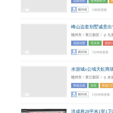
花园别墅
使用面积大
3
赖祥斌
31秒前更新
峰山边套别墅诚意出
赣州市
/
章江新区
/
九
花园别墅
毛坯房
面积2
3
赖祥斌
7分钟前更新
水游城x公域天虹商
赣州市
/
章江新区
/
水
商铺店面
双层
商场门
3
赖祥斌
15分钟前更新
洪成巷28平米1室1