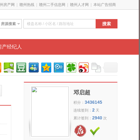
州房产网
|
赣州热线
|
赣州二手信息网
|
赣州人才网
|
本站广告招商
搜索
房源搜索
新房特惠
搜经纪人
房产经纪人
邓启超
3436145
积分：
2
连续签到：
天
2940
累计签到：
次