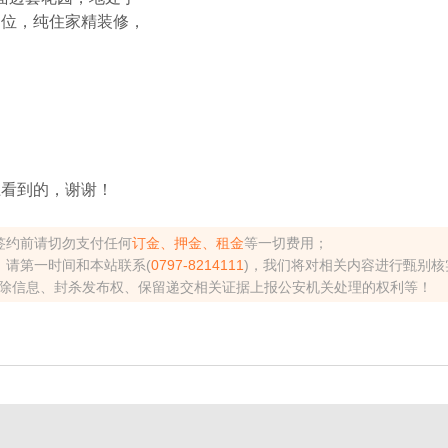
、位，纯住家精装修，
)上看到的，谢谢！
签约前请切勿支付任何
订金、押金、租金
等一切费用；
，请第一时间和本站联系(
0797-8214111
)，我们将对相关内容进行甄别核
除信息、封杀发布权、保留递交相关证据上报公安机关处理的权利等！