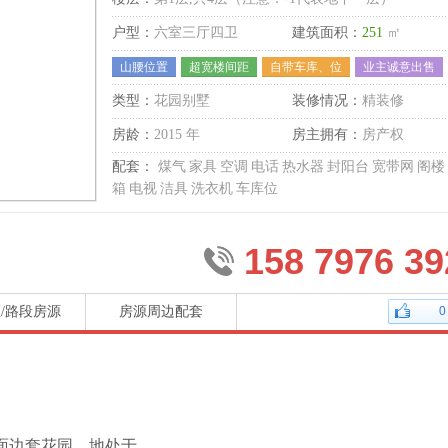
户型：
六室三厅四卫
建筑面积：
251
㎡
山腰位置
超宽楼间距
自带车库、位
业主诚意出售
类型：
花园别墅
装修情况：
精装修
房龄：
2015 年
房主拥有：
房产权
配套：
煤气
家具
空调
电话
热水器
封阳台
宽带网
阁楼
箱
电视
洁具
洗衣机
车库位
158 7976 39
/路段房源
房源周边配套
0
面边套花园，地处于