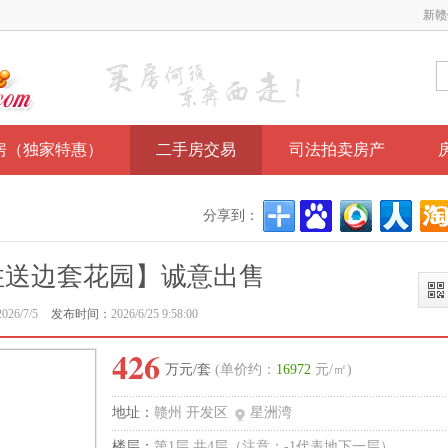
新赣
房（独家特惠）
二手房交易
司法拍卖房产
分享到：
住送边套花园】诚意出售
2026/7/5
发布时间：
2026/6/25 9:58:00
426
万元/套
(单价约：
16972
元/㎡)
地址：
赣州 开发区
星洲湾
楼层：
第1层,共4层（注意：-1代表地下一层）