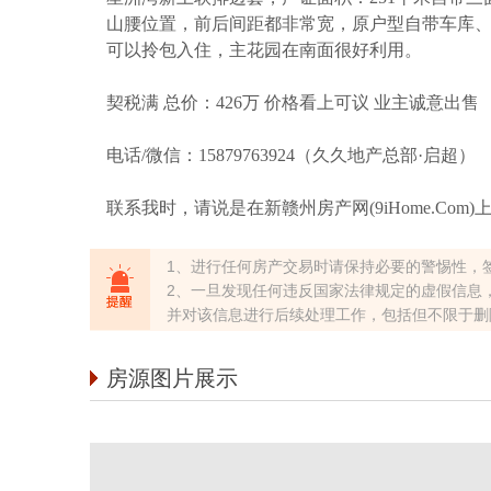
山腰位置，前后间距都非常宽，原户型自带车库
可以拎包入住，主花园在南面很好利用。
契税满 总价：426万 价格看上可议 业主诚意出售
电话/微信：15879763924（久久地产总部·启超）
联系我时，请说是在新赣州房产网(9iHome.Com
1、进行任何房产交易时请保持必要的警惕性，
2、一旦发现任何违反国家法律规定的虚假信息
并对该信息进行后续处理工作，包括但不限于删
房源图片展示