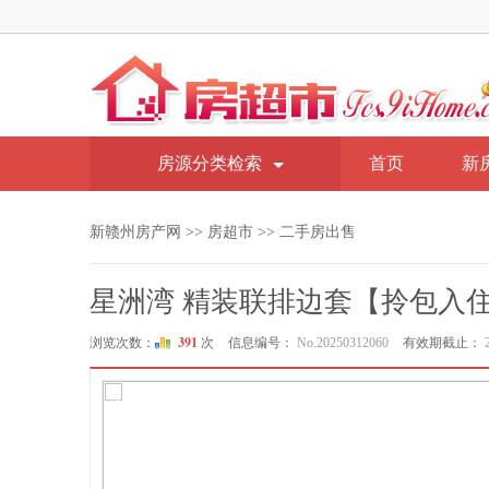
房源分类检索
首页
新
新赣州房产网
>>
房超市
>>
二手房出售
星洲湾 精装联排边套【拎包入
391
浏览次数：
次
信息编号：
No.20250312060
有效期截止：