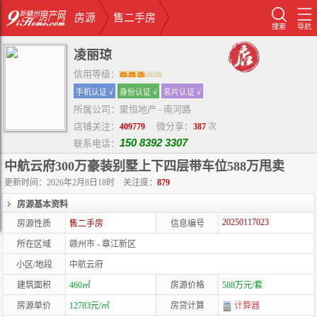
房源
售二手房
搜索
导航
凌丽琼
信用等级：
手机认证 √
身份认证 √
名片认证 √
所属公司：聚恒地产 - 南河路
店铺关注：
微分享：
409779
387
次
150 8392 3307
联系电话：
中航云府300万豪装别墅上下四层带车位588万甩卖
更新时间：2026年2月8日18时
关注度：
879
房源基本资料
20250117023
房源性质
售二手房
信息编号
所在区域
赣州市 - 章江新区
小区/地段
中航云府
建筑面积
460㎡
房源价格
588万元/套
房源单价
12783元/㎡
房贷计算
计算器