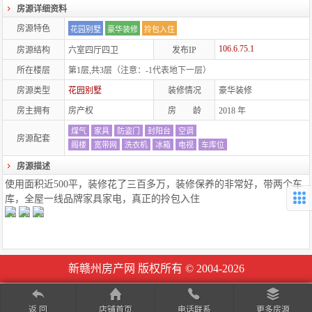
房源详细资料
房源特色
花园别墅
豪华装修
拎包入住
106.6.75.1
房源结构
六室四厅四卫
发布IP
所在楼层
第1层,共3层
（注意：-1代表地下一层）
房源类型
花园别墅
装修情况
豪华装修
房主拥有
房产权
房 龄
2018
年
煤气
家具
防盗门
封阳台
空调
房源配套
阁楼
宽带网
洗衣机
冰箱
电视
车库位
房源描述
使用面积近500平，装修花了三百多万，装修保养的非常好，带两个车
库，全屋一线品牌家具家电，真正的拎包入住
新赣州房产网 版权所有 © 2004-2026
返 回
店铺首页
电话联系
更多房源