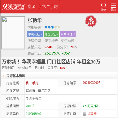
房源
售二手房
搜索
导航
张艳华
信用等级：
手机认证 √
身份认证 √
名片认证 √
所属公司：聚义地产 - 渠道总部
店铺关注：
微分享：
52786
20
次
151 7976 7057
联系电话：
万象城 ！华润幸福里 门口社区店铺 年租金30万
更新时间：2025年4月21日11时
关注度：
875
房源基本资料
20240930007
房源性质
售二手房
信息编号
所在区域
赣州市 - 章江新区
小区/地段
华润幸福里
建筑面积
200㎡
房源价格
420万元/套
房源单价
21000元/㎡
房贷计算
计算器