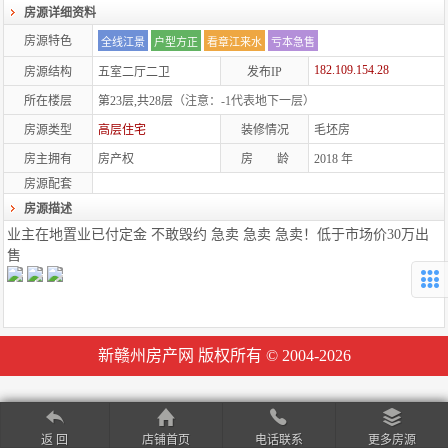
房源详细资料
房源特色
全线江景
户型方正
看章江来水
亏本急售
182.109.154.28
房源结构
五室二厅二卫
发布IP
所在楼层
第23层,共28层
（注意：-1代表地下一层）
房源类型
高层住宅
装修情况
毛坯房
房主拥有
房产权
房 龄
2018
年
房源配套
房源描述
业主在地置业已付定金 不敢毁约 急卖 急卖 急卖！低于市场价30万出
售
新赣州房产网 版权所有 © 2004-2026
返 回
店铺首页
电话联系
更多房源