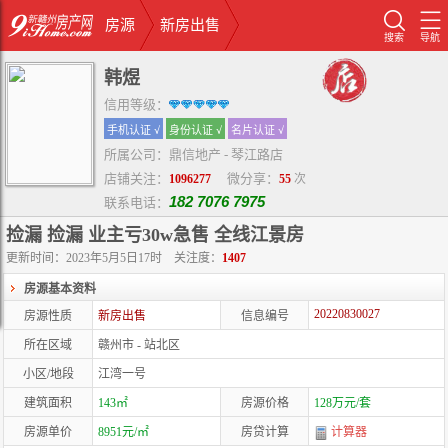
房源
新房出售
搜索
导航
韩煜
信用等级：
手机认证 √
身份认证 √
名片认证 √
所属公司：鼎信地产 - 琴江路店
店铺关注：
微分享：
1096277
55
次
182 7076 7975
联系电话：
捡漏 捡漏 业主亏30w急售 全线江景房
更新时间：2023年5月5日17时
关注度：
1407
房源基本资料
20220830027
房源性质
新房出售
信息编号
所在区域
赣州市 - 站北区
小区/地段
江湾一号
建筑面积
143㎡
房源价格
128万元/套
房源单价
8951元/㎡
房贷计算
计算器