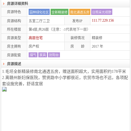
房源详细资料
房源特色
园林绿化社区
全新精装修
南北通透五房
日照采光视野
111.77.229.156
房源结构
五室二厅二卫
发布IP
所在楼层
第4层,共26层
（注意：-1代表地下一层）
房源类型
高层住宅
装修情况
精装修
房主拥有
房产权
房 龄
2017
年
房源配套
煤气
家具
封阳台
房源描述
1.毛坯全新精装修南北通透五房，赠送面积超大，实用面积约178平米
2.离赣州新妇保医院，赞贤路中小学都很近，农贸市场也不远，各项配
套设施完善，舒适宜居