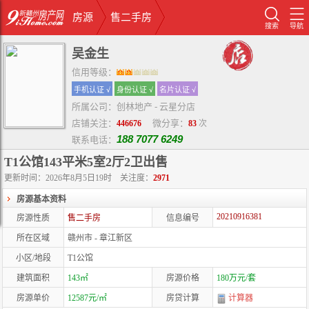
房源
售二手房
搜索
导航
吴金生
信用等级：
手机认证 √
身份认证 √
名片认证 √
所属公司：创林地产 - 云星分店
店铺关注：
微分享：
446676
83
次
188 7077 6249
联系电话：
T1公馆143平米5室2厅2卫出售
更新时间：2026年8月5日19时
关注度：
2971
房源基本资料
20210916381
房源性质
售二手房
信息编号
所在区域
赣州市 - 章江新区
小区/地段
T1公馆
建筑面积
143㎡
房源价格
180万元/套
房源单价
12587元/㎡
房贷计算
计算器