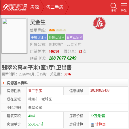
房源
售二手房
搜索
导航
吴金生
信用等级：
手机认证 √
身份认证 √
名片认证 √
所属公司：创林地产 - 云星分店
店铺关注：
微分享：
446790
83
次
188 7077 6249
联系电话：
翡翠公寓40平米1室1厅1卫出售
更新时间：2026年8月5日19时
关注度：
3676
房源基本资料
20210829438
房源性质
售二手房
信息编号
所在区域
赣州市 - 老城区
小区/地段
翡翠公寓
建筑面积
40㎡
房源价格
22万元/套
房源单价
5500元/㎡
房贷计算
计算器