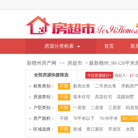
房源分类检索
首页
新
新赣州房产网
>>
房超市
> 最新赣州_90-120平
全部房源快捷筛选
租售类别：
不限
新房出售
二手房出售
求购房
房源类别：
不限
基本住宅
高层住宅
花园别墅
户型类别：
不限
一居室
二居室
三居室
四居
房产面积：
不限
70平米以下
70-90平米
90-12
区域选择：
不限
老城
章江新区
开发区
水西