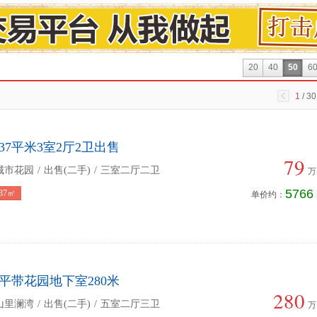
20
40
50
6
1
/ 30
37平米3室2厅2卫出售
79
城市花园
/
出售(二手)
/
三室二厅二卫
万
5766
37㎡
单价约：
8平带花园地下室280米
280
山里澜湾
/
出售(二手)
/
五室二厅三卫
万