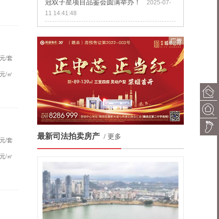
冠双子星项目品鉴会圆满举办！
2025-07-
11 14:41:48
元/套
元/㎡
最新司法拍卖房产
/
更多
元/套
元/㎡