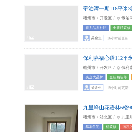
帝泊湾一期118平米3
赣州市
/
开发区
/
帝泊
新力品质社区
全新精装修
3
吴金生
16小时前更新
保利嘉福心语112平
赣州市
/
开发区
/
保利
央企大品牌
全新精装修
3
吴金生
19小时前更新
九里峰山花语林6楼9
赣州市
/
站北区
/
九里
基本住宅
精装修
面积9