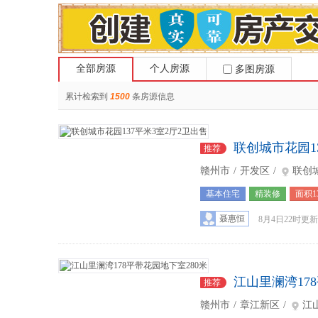
全部房源
个人房源
多图房源
累计检索到
1500
条房源信息
联创城市花园1
推荐
赣州市
/
开发区
/
联创
基本住宅
精装修
面积1
3
聂惠恒
8月4日22时更新
江山里澜湾17
推荐
赣州市
/
章江新区
/
江