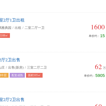
室2厅1卫出租
1600
鹏雅典园
/
出租
/
二室二厅一卫
15
108㎡
单价约：
2厅2卫出售
62
山庄
/
出售(新房)
/
三室二厅二卫
万
5905
梯中层
配套成熟
面积105㎡
单价约：
室2厅2卫出售