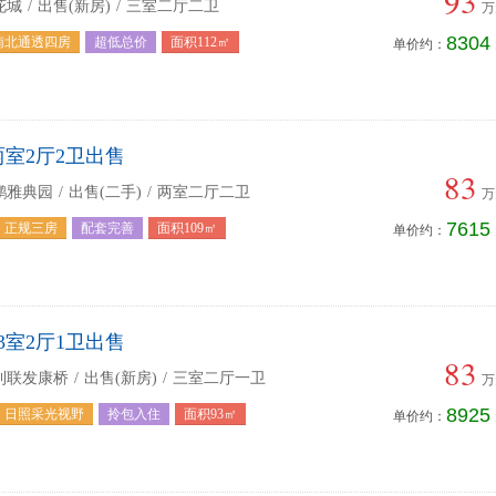
93
花城
/
出售(新房)
/
三室二厅二卫
万
8304
南北通透四房
超低总价
面积112㎡
单价约：
两室2厅2卫出售
83
鹏雅典园
/
出售(二手)
/
两室二厅二卫
万
7615
正规三房
配套完善
面积109㎡
单价约：
3室2厅1卫出售
83
利联发康桥
/
出售(新房)
/
三室二厅一卫
万
8925
日照采光视野
拎包入住
面积93㎡
单价约：