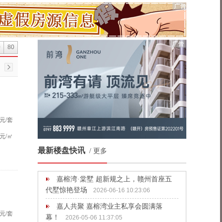
0
80
元/套
元/㎡
最新楼盘快讯
/
更多
嘉榕湾·棠墅 超新规之上，赣州首座五
代墅惊艳登场
2026-06-16 10:23:06
嘉人共聚 嘉榕湾业主私享会圆满落
元/套
幕！
2026-05-06 11:37:05