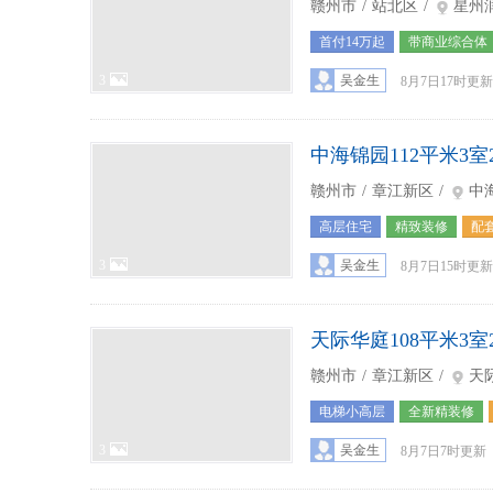
赣州市
/
站北区
/
星州
首付14万起
带商业综合体
3
吴金生
8月7日17时更新
中海锦园112平米3室
赣州市
/
章江新区
/
中
高层住宅
精致装修
配
3
吴金生
8月7日15时更新
天际华庭108平米3室
赣州市
/
章江新区
/
天
电梯小高层
全新精装修
3
吴金生
8月7日7时更新