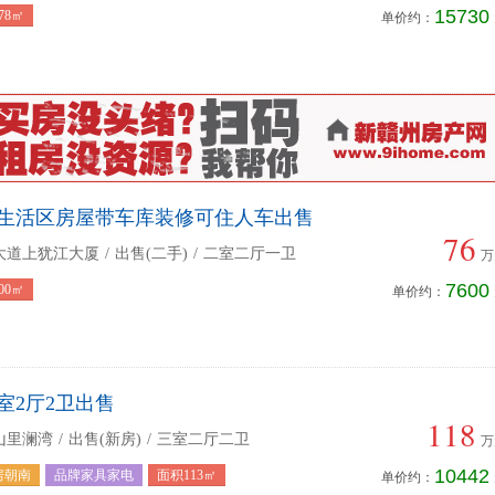
15730
78㎡
单价约：
生活区房屋带车库装修可住人车出售
76
大道上犹江大厦
/
出售(二手)
/
二室二厅一卫
万
7600
00㎡
单价约：
室2厅2卫出售
118
山里澜湾
/
出售(新房)
/
三室二厅二卫
万
10442
房朝南
品牌家具家电
面积113㎡
单价约：