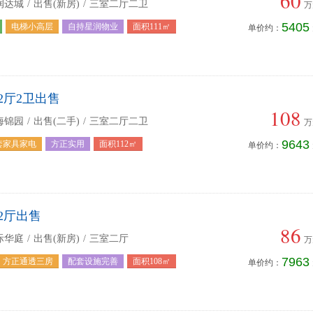
60
润达城
/
出售(新房)
/
三室二厅二卫
万
5405
电梯小高层
自持星润物业
面积111㎡
单价约：
2厅2卫出售
108
海锦园
/
出售(二手)
/
三室二厅二卫
万
9643
套家具家电
方正实用
面积112㎡
单价约：
2厅出售
86
际华庭
/
出售(新房)
/
三室二厅
万
7963
方正通透三房
配套设施完善
面积108㎡
单价约：