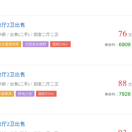
2厅2卫出售
76
华府
/
出售(二手)
/
四室二厅二卫
万
6909
南北通透四房
日照采光视野
面积110㎡
单价约：
2厅2卫出售
88
华府
/
出售(二手)
/
四室二厅二卫
万
7928
全新家具
拎包入住
面积111㎡
单价约：
2厅2卫出售