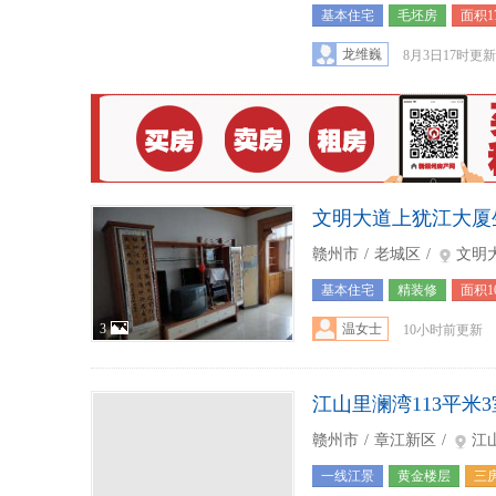
基本住宅
毛坯房
面积1
3
龙维巍
8月3日17时更新
文明大道上犹江大厦
赣州市
/
老城区
/
文明
基本住宅
精装修
面积1
3
温女士
10小时前更新
江山里澜湾113平米3
赣州市
/
章江新区
/
江
一线江景
黄金楼层
三