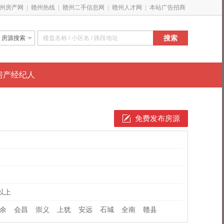
州房产网
|
赣州热线
|
赣州二手信息网
|
赣州人才网
|
本站广告招商
搜索
房源搜索
新房特惠
搜经纪人
房产经纪人
免费发布房源
以上
余
会昌
崇义
上犹
安远
石城
全南
赣县