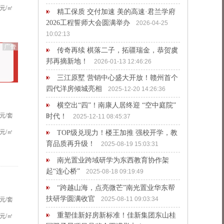
元/㎡
精工保质 交付加速 美的高速·君兰学府
2026工程誓师大会圆满举办
2026-04-25
10:02:13
传奇再续 棋落二子，拓疆瑞金，恭贺虞
邦再摘新地！
2026-01-13 12:46:26
三江原墅 营销中心盛大开放！赣州首个
四代洋房倾城亮相
2025-12-20 14:26:36
横空出“四”！南康人居终迎 “空中庭院”
元/套
时代！
2025-12-11 08:45:37
元/㎡
TOP级兑现力！楼王加推 强校开学，教
育品质再升级！
2025-08-19 15:03:31
南光置业跨域研学为东西教育协作架
起“连心桥”
2025-08-18 09:19:49
“跨越山海，点亮微芒”南光置业华东帮
扶研学圆满收官
2025-08-11 09:03:34
元/套
重塑佳新好房新标准！佳新集团东山桂
元/㎡