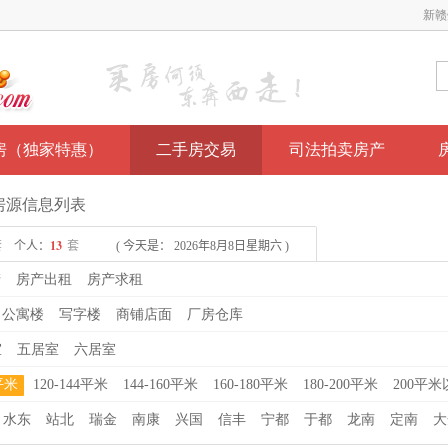
新赣
房（独家特惠）
二手房交易
司法拍卖房产
米房源信息列表
产
房产出租
房产求租
公寓楼
写字楼
商铺店面
厂房仓库
室
五居室
六居室
0平米
120-144平米
144-160平米
160-180平米
180-200平米
200平米
水东
站北
瑞金
南康
兴国
信丰
宁都
于都
龙南
定南
大