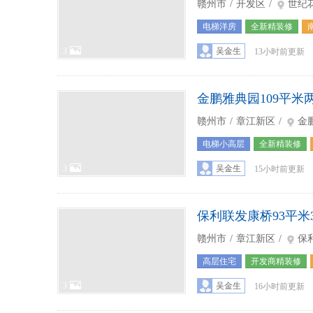
赣州市
/
开发区
/
世纪
电梯洋房
全新精装修
3
吴金生
13小时前更新
金鹏雅典园109平米
赣州市
/
章江新区
/
金
电梯小高层
全新精装修
3
吴金生
15小时前更新
保利联发康桥93平米
赣州市
/
章江新区
/
保
高层住宅
开发商精装修
3
吴金生
16小时前更新