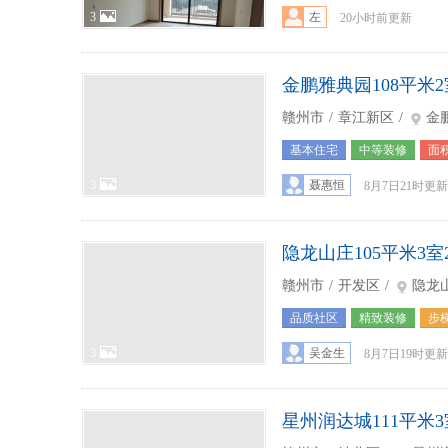
3
左
20小时前更新
金鹏雅典园108平米2
赣州市
/
章江新区
/
金
基本住宅
中等装修
面积
3
聂惠恒
8月7日21时更新
隐龙山庄105平米3室
赣州市
/
开发区
/
隐龙
品质社区
精致装修
步
3
吴金生
8月7日19时更新
星州润达城111平米3