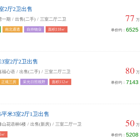
室2厅2卫出售
77
湾一期
/
出售(二手)
/
三室二厅二卫
万
6525
南北通透
自持物业
面积118㎡
单价约：
米3室2厅2卫出售
80
嘉福心语
/
出售(二手)
/
三室二厅二卫
万
7143
正规三房
采光日照视野
面积112㎡
单价约：
6平米3室2厅1卫出售
50
峰山花语林6楼
/
出售(新房)
/
三室二厅一卫
万
5208
6㎡
单价约：