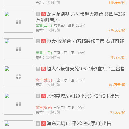
更新：
16小时前
110万元/套
龙居苑别墅 六房带超大露台 共四层236
普
热
万随时看房
出售(二手)
六室三厅四卫 225㎡
更新：
16小时前
236万元/套
恒大·悦龙台 78万精装修三房 看好可谈
普
热
出售(二手)
三室二厅二卫 115㎡
更新：
16小时前
78万元/套
恒大帝景御景苑105平米3室2厅1卫出售
普
热
出售(新房)
三室二厅一卫 105㎡
更新：
16小时前
103万元/套
水韵嘉城A区120平米3室2厅2卫出售
普
热
出售(新房)
三室二厅二卫 120㎡
更新：
17小时前
93万元/套
海亮天城151平米5室2厅3卫出售
普
热