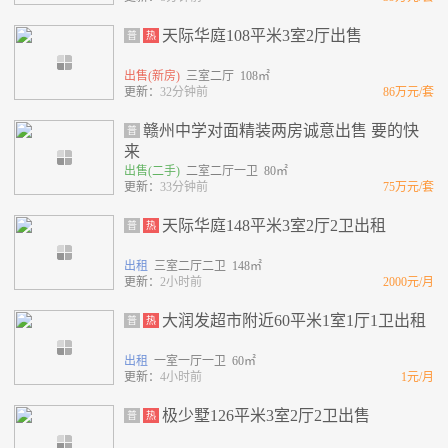
天际华庭108平米3室2厅出售
普
热
出售(新房)
三室二厅 108㎡
更新：
32分钟前
86万元/套
赣州中学对面精装两房诚意出售 要的快
普
来
出售(二手)
二室二厅一卫 80㎡
更新：
33分钟前
75万元/套
天际华庭148平米3室2厅2卫出租
普
热
出租
三室二厅二卫 148㎡
更新：
2小时前
2000元/月
大润发超市附近60平米1室1厅1卫出租
普
热
出租
一室一厅一卫 60㎡
更新：
4小时前
1元/月
极少墅126平米3室2厅2卫出售
普
热