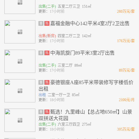
出售(二手)
五室二厅三卫 151㎡
更新：
17小时前
280万元/套
嘉福金融中心142平米4室2厅2卫出售
普
热
出售(新房)
四室二厅二卫 142㎡
更新：
17小时前
176万元/套
中海凯旋门89平米3室2厅出售
普
热
出售(二手)
三室二厅 89㎡
更新：
17小时前
89万元/套
豪德银座A座85平米带装修写字楼低价
普
热
出租
出租
二室一厅一卫 85㎡
更新：
18小时前
2100元/月
甄选！九里峰山【总占地650㎡】山景
普
热
双拼送大花园
出售(二手)
六室三厅四卫 275㎡
更新：
18小时前
395万元/套