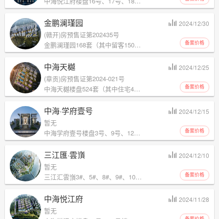
中海悦江府楼盘16号、17号、18号楼154套住宅
金鹏澜瑾园
2024/12/30
(赣开)房预售证第202435号
备案价格
金鹏澜瑾园168套（其中留客150套、店面16间、杂间2间）
中海天樾
2024/12/25
(章贡)房预售证第2024-021号
备案价格
中海天樾楼盘524套（其中住宅496套、商铺28套）
中海·学府壹号
2024/12/15
暂无
备案价格
中海学府壹号楼盘3号、9号、12号楼158套住宅
三江匯·雲嵿
2024/12/10
暂无
备案价格
三江汇雲嵿3#、5#、8#、9#、10#、11#、12#号楼260套住宅
中海悦江府
2024/11/28
暂无
备案价格