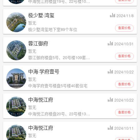
中海悦江府楼盘19号、22号楼104套住宅
极少墅·湾玺
2024/11/8
暂无
备案价格
极少墅湾玺地下室89个车位
蓉江御府
2024/10/31
暂无
备案价格
蓉江御府楼盘5号、20号楼109套（其中住宅100套、商业9套）
中海·学府壹号
2024/10/22
暂无
备案价格
中海学府壹号楼盘5号楼40套住宅
中海悦江府
2024/10/22
暂无
备案价格
中海悦江府楼盘20号、23号楼132套住宅
中海悦江府
2024/10/11
暂无