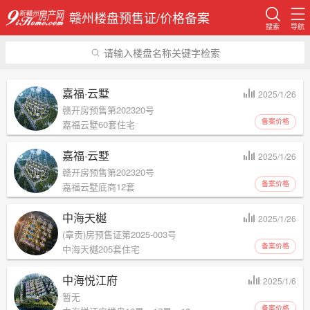
赣州楼盘预售证/价格备案
搜索
导航
请输入楼盘名称关键字检索
嘉福·云墅
2025/1/26
赣开房预售第202320号
备案价格
嘉福云墅60套住宅
嘉福·云墅
2025/1/26
赣开房预售第202320号
备案价格
嘉福云墅底商12套
中海天樾
2025/1/26
(章贡)房预售证第2025-003号
备案价格
中海天樾205套住宅
中海悦江府
2025/1/6
暂无
备案价格