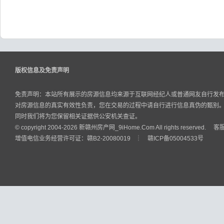
版权信息及免责声明
免责声明：本站所有展示的房源信息均来源于互联网经纪人或普通网友自行发
对房源信息的真实有效性负责，您在交易的过程中请自行进行信息真伪的甄别
同时我们将为您保留相关证据供公安机关查证。
© copyright 2004-2026 新赣州房产网_9iHome.Com All rights reserved.
增值电信业务经营许可证：
赣B2-20080019
┆
赣ICP备05004533号