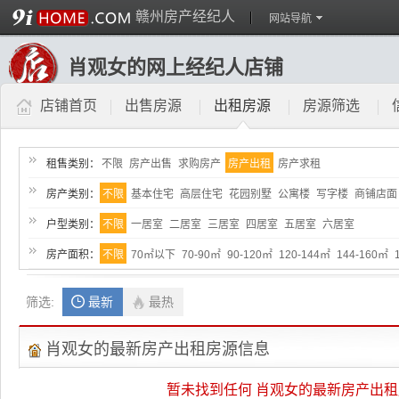
赣州房产经纪人
网站导航
肖观女的网上经纪人店铺
店铺首页
出售房源
出租房源
房源筛选
租售类别：
不限
房产出售
求购房产
房产出租
房产求租
房产类别：
不限
基本住宅
高层住宅
花园别墅
公寓楼
写字楼
商铺店面
户型类别：
不限
一居室
二居室
三居室
四居室
五居室
六居室
房产面积：
不限
70㎡以下
70-90㎡
90-120㎡
120-144㎡
144-160㎡
筛选:
最新
最热
肖观女的最新房产出租房源信息
暂未找到任何 肖观女的最新房产出租